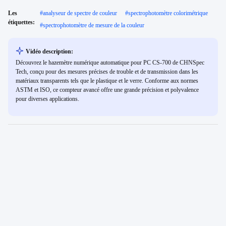
Les
#
analyseur de spectre de couleur
#
spectrophotomètre colorimétrique
étiquettes:
#
spectrophotomètre de mesure de la couleur
Vidéo description:
Découvrez le hazemètre numérique automatique pour PC CS-700 de CHNSpec
Tech, conçu pour des mesures précises de trouble et de transmission dans les
matériaux transparents tels que le plastique et le verre. Conforme aux normes
ASTM et ISO, ce compteur avancé offre une grande précision et polyvalence
pour diverses applications.