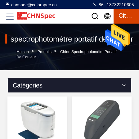
chnspec@colorspec.cn
86--13732210605
Citation
spectrophotomètre portatif de couleur
>
>
Maison
Produits
Chine Spectrophotomètre Portatif
De Couleur
Catégories