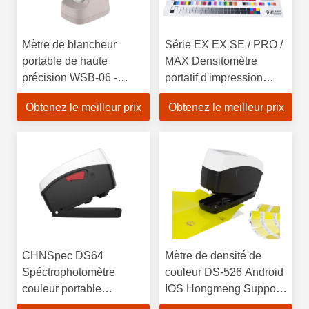
Mètre de blancheur
Série EX EX SE / PRO /
portable de haute
MAX Densitomètre
précision WSB-06 -
portatif d'impression
Instrument de mesure de
pour l'impression offset
Obtenez le meilleur prix
Obtenez le meilleur prix
la blancheur
CHNSpec DS64
Mètre de densité de
Spéctrophotomètre
couleur DS-526 Android
couleur portable
IOS Hongmeng Support
horizontale
logiciel