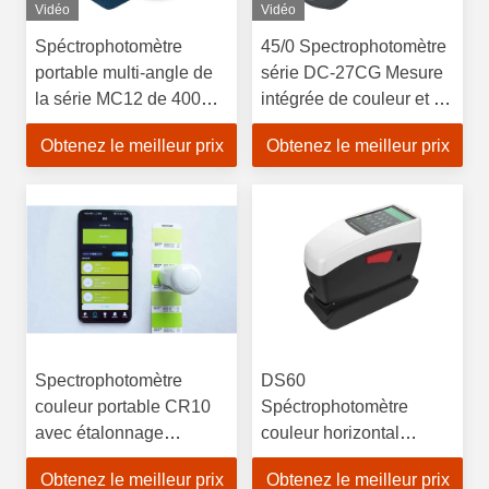
Vidéo
Vidéo
Spéctrophotomètre
45/0 Spectrophotomètre
portable multi-angle de
série DC-27CG Mesure
la série MC12 de 400
intégrée de couleur et de
nm à 700 nm
brillance
Obtenez le meilleur prix
Obtenez le meilleur prix
Spectrophotomètre
DS60
couleur portable CR10
Spéctrophotomètre
avec étalonnage
couleur horizontal
automatique
portable léger
Obtenez le meilleur prix
Obtenez le meilleur prix