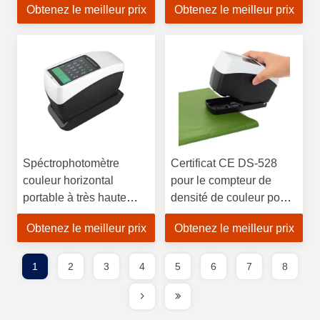
Obtenez le meilleur prix
Obtenez le meilleur prix
Spéctrophotomètre
Certificat CE DS-528
couleur horizontal
pour le compteur de
portable à très haute
densité de couleur pour
répétabilité
les industries de
Obtenez le meilleur prix
Obtenez le meilleur prix
l'impression et de
l'emballage
1
2
3
4
5
6
7
8