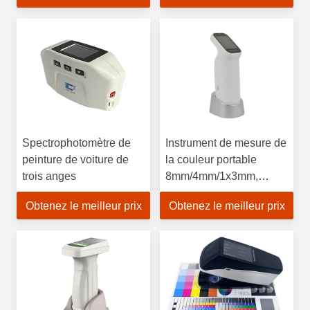
Spectrophotomètre de
Instrument de mesure de
peinture de voiture de
la couleur portable
trois anges
8mm/4mm/1x3mm,
spectrophotomètre à
Obtenez le meilleur prix
Obtenez le meilleur prix
sphère