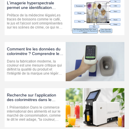
matières premières, au m...
L'imagerie hyperspectrale
permet une identification
intelligente des traces de
Préface de la médecine légaleLes
boissons dans la médecine
traces de boissons comme le café,
légale
le jus et l'alcool sont omniprésentes
sur les scènes de crime, ce qui rend
extrêmement difficile de les
distinguer à l'œil nu.Les méthodes
de détection traditionnelles
reposent principalement sur
l'échantillonnage et le traitement ...
Comment lire les données du
colorimètre ? Comprendre le
laboratoire et ΔE
Dans la fabrication moderne, la
couleur est une mesure critique qui
définit la qualité du produit et
l'intégrité de la marque.une légère
variation de couleur peut entraîner
le rejet du produit et des pertes
financières importantes. Pour
quantifier et gérer la couleur avec
précision, les équipes de ...
Recherche sur l'application
des colorimètres dans le
contrôle de la qualité des
I. Présentation Dans le commerce
couleurs des aliments liquides
international des aliments et sur le
marché de consommation, comme
le dit le vieil adage, "la couleur,
l'arôme et le goût sont tous
essentiels", parmi lesquels "la