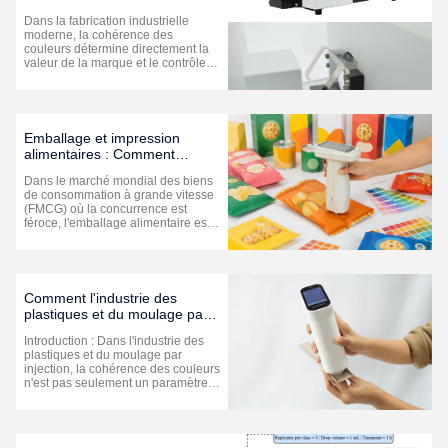
l'état du matériau (liquide,
Dans la fabrication industrielle
poudre, solide) ?
moderne, la cohérence des
couleurs détermine directement la
valeur de la marque et le contrôle
qualité. Que ce soit dans les
revêtements automobiles, les
mélanges maîtres plastiques, la
chimie fine ou l'agroalimentaire, le
colorimètre/spectrophotomètre est
Emballage et impression
un outil ...
alimentaires : Comment
assurer la cohérence des
Dans le marché mondial des biens
couleurs de la marque à l'aide
de consommation à grande vitesse
d'un colorimètre ?
(FMCG) où la concurrence est
féroce, l'emballage alimentaire est
bien plus qu'un simple récipient
pour protéger le produit: il est le
porte-parole silencieux de la
marque.Imaginez un consommateur
devant une étagère de
Comment l'industrie des
supermarché., en ...
plastiques et du moulage par
injection utilise les colorimètres
Introduction : Dans l'industrie des
pour contrôler les différences
plastiques et du moulage par
de couleur par lot ?
injection, la cohérence des couleurs
n'est pas seulement un paramètre
esthétique — elle est le reflet direct
de la qualité et de la crédibilité
d'une marque. Face à la production
multi-lots, aux variations des