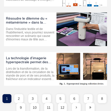
mais ils sont également étroitement
liés à l’apparition et au
développement du cancer, de
l’obésité, du diabète, des maladies
cardiovasculaires et des maladies
Résoudre le dilemme du «
neurodégén...
métamérisme » dans la
fabrication de textiles et de
Dans l'industrie textile et de
vêtements
l'habillement, vous pourriez souvent
rencontrer un scénario qui cause
d'énormes maux de tête aux
propriétaires de marques et aux
fabricants: Un tissu ou un vêtement
fini a une couleur parfaite sous les
lumières d'inspection de l'usine,
correspondant entièrement à l'...
La technologie d'imagerie
hyperspectrale permet des
tests rapides et non destructifs
Lors de la transformation, de la
de la fraîcheur du porc
distribution et de la circulation de la
viande de porc et de ses produits, la
fraîcheur est un indicateur essentiel
pour mesurer sa qualité et sa
sécurité. Bien que les méthodes de
détection traditionnelles, telles que
la détermination de l’azote basique
volatil ...
1
2
3
4
5
6
7
8
9
10
11
12