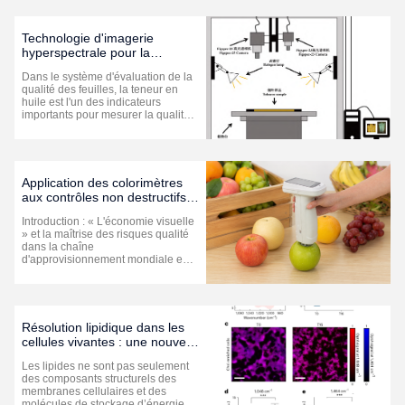
couleur" occupe la première
place.La couleur des aliments
liquides (y compris les liquides
Technologie d'imagerie
clarifiés), ...
hyperspectrale pour la
détection non destructive de la
Dans le système d'évaluation de la
teneur en huile de tabac séché
qualité des feuilles, la teneur en
à l'air chaud
huile est l'un des indicateurs
importants pour mesurer la qualité
du tabac séché à l'air chaud.
Traditionnellement, l’évaluation de
la teneur en huile repose
principalement sur le jugement
empirique des professionnels, ce
Application des colorimètres
qui pose ...
aux contrôles non destructifs
de la maturité et de la
Introduction : « L'économie visuelle
fraîcheur des fruits et légumes
» et la maîtrise des risques qualité
dans la chaîne
d'approvisionnement mondiale en
fruits et légumes Dans le commerce
alimentaire international moderne
et l'agriculture intelligente, la «
couleur d'apparence » des fruits et
légumes n'est pas seulement le ...
Résolution lipidique dans les
cellules vivantes : une nouvelle
avancée dans la microscopie
Les lipides ne sont pas seulement
photoacoustique
des composants structurels des
hyperspectrale dans
membranes cellulaires et des
l'infrarouge moyen
molécules de stockage d’énergie,