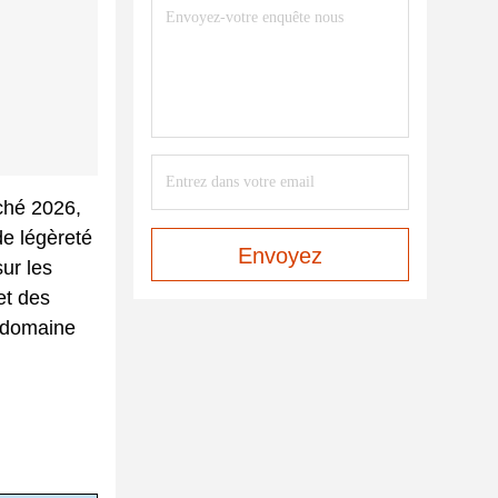
ché 2026,
de légèreté
Envoyez
ur les
et des
e domaine