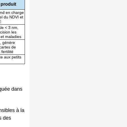
produit
end en charge
el du NDVI et
E
ale < 3 nm,
cision les
 et maladies
, génère
cartes de
fertilité
e aux petits
iquée dans
sibles à la
s des