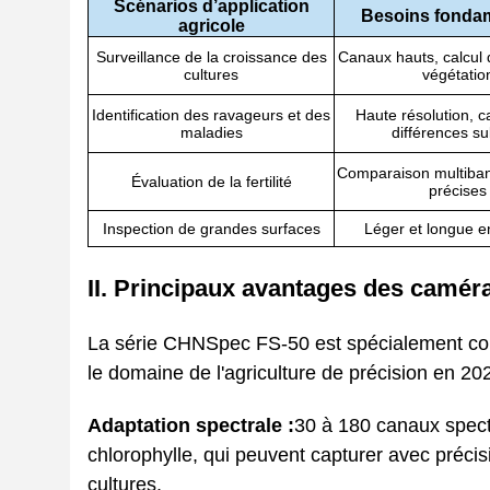
Scénarios d’application
Besoins fonda
agricole
Surveillance de la croissance des
Canaux hauts, calcul d
cultures
végétatio
Identification des ravageurs et des
Haute résolution, c
maladies
différences su
Comparaison multiba
Évaluation de la fertilité
précises
Inspection de grandes surfaces
Léger et longue 
II. Principaux avantages des camér
La série CHNSpec FS-50 est spécialement con
le domaine de l'agriculture de précision en 2
Adaptation spectrale :
30 à 180 canaux spect
chlorophylle, qui peuvent capturer avec préci
cultures.