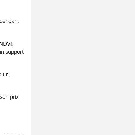
 pendant
(NDVI,
un support
c un
son prix