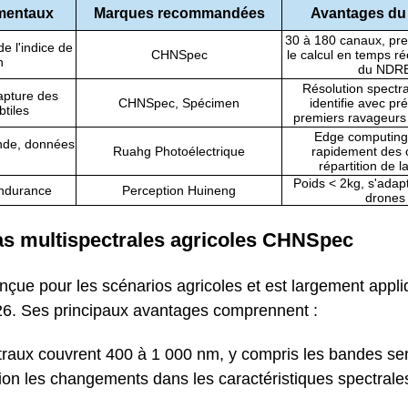
mentaux
Marques recommandées
Avantages du 
30 à 180 canaux, pr
e l'indice de
CHNSpec
le calcul en temps ré
n
du NDR
Résolution spectr
apture des
CHNSpec, Spécimen
identifie avec pré
btiles
premiers ravageurs
Edge computing
nde, données
Ruahg Photoélectrique
rapidement des 
répartition de la 
Poids < 2kg, s'adapt
endurance
Perception Huineng
drones
as multispectrales agricoles CHNSpec
çue pour les scénarios agricoles et est largement appl
026. Ses principaux avantages comprennent :
raux couvrent 400 à 1 000 nm, y compris les bandes sen
sion les changements dans les caractéristiques spectrale