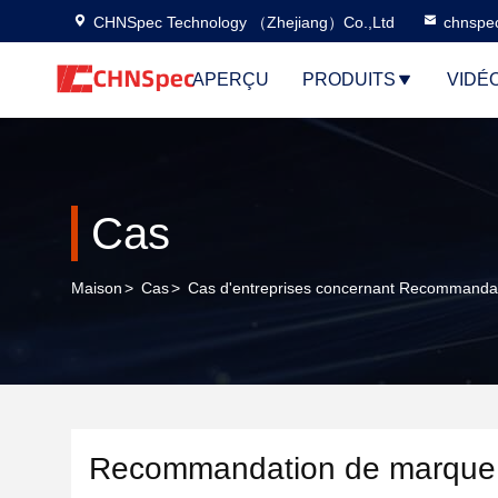
CHNSpec Technology （Zhejiang）Co.,Ltd
chnspe
APERÇU
PRODUITS
VIDÉ
Cas
Maison
>
Cas
>
Cas d'entreprises concernant Recommandation
Recommandation de marque de 