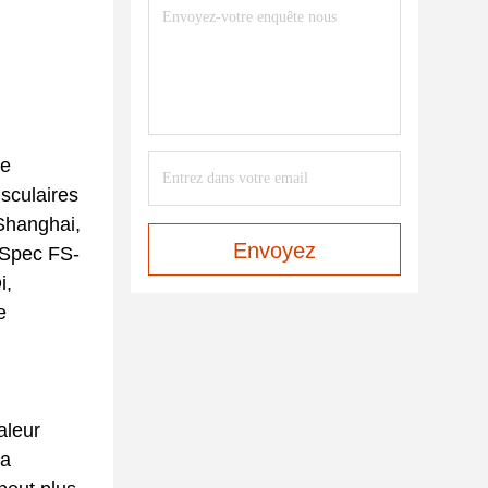
le
sculaires
 Shanghai,
Envoyez
gSpec FS-
i,
e
aleur
la