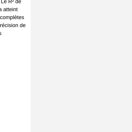
 Le R² de
 atteint
 complètes
récision de
s