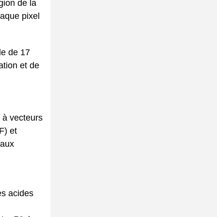
gion de la
haque pixel
le de 17
tion et de
 à vecteurs
F) et
naux
es acides