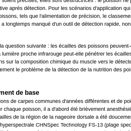
oient précises, elles sont destructrices : le poisson ne 
ctive après détection. Pour les scénarios d'application qui
oissons, tels que l'alimentation de précision, le classeme
rie a longtemps manqué d'un outil de détection rapide, non
a question suivante : les écailles des poissons peuvent-e
 lumière proche infrarouge peut-elle pénétrer les écaille
ons sur la composition chimique du muscle vers le détect
ement le problème de la détection de la nutrition des po
ement de base
tions de carpes communes d'années différentes et de po
ur chaque poisson, il a d'abord été brièvement anesthésié
ailles de la région de la nageoire dorsale a été doucem
a hyperspectrale CHNSpec Technology FS-13 (plage spec