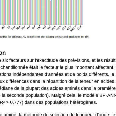
ion
ix facteurs sur l'exactitude des prévisions, et les résult
hantillonnée était le facteur le plus important affectant l
ations indépendantes d’années et de poids différents, l
aux différences dans la répartition de la teneur en acide
édiane de la plupart des acides aminés dans la première
 de la seconde population). Malgré cela, le modèle BP-AN
(R² > 0,777) dans des populations hétérogènes.
de aminé, la méthode de sélection de longueur d'onde, le