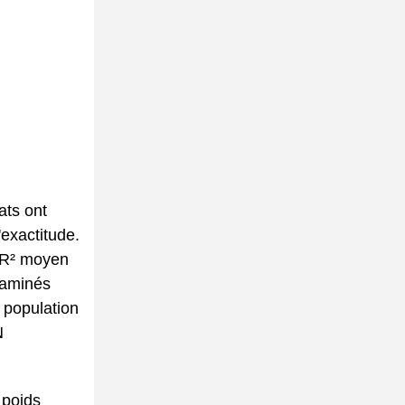
ats ont
'exactitude.
e R² moyen
s aminés
 population
N
 poids