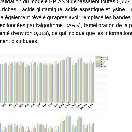
 validation du modèle BP-ANN dépassaient toutes 0,777.
s riches – acide glutamique, acide aspartique et lysine – a
e a également révélé qu'après avoir remplacé les bandes
ectionnées par l'algorithme CARS), l'amélioration de la p
enté d'environ 0,013), ce qui indique que les information
ment distribuées.