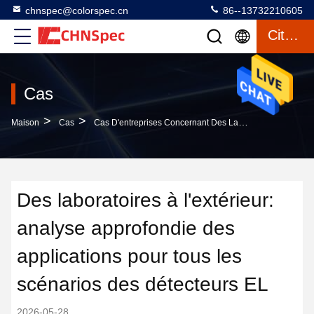
chnspec@colorspec.cn
86--13732210605
Citation
Cas
>
>
Maison
Cas
Cas D'entreprises Concernant Des Laboratoires À L'extérieur: Analyse Approfondie Des Applications Pour Tous Les Scénarios Des Détecteurs EL
Des laboratoires à l'extérieur:
analyse approfondie des
applications pour tous les
scénarios des détecteurs EL
2026-05-28