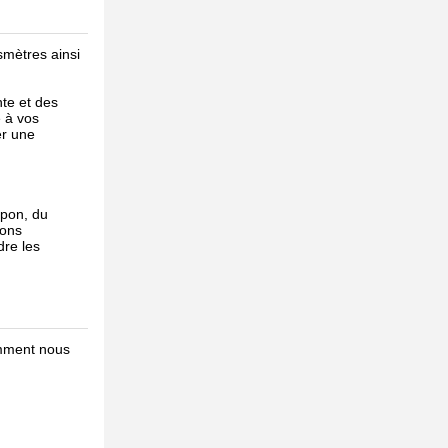
smètres ainsi
te et des
 à vos
er une
apon, du
dons
dre les
omment nous