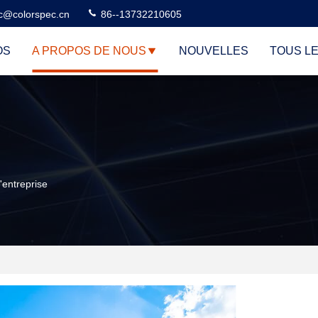
c@colorspec.cn
86--13732210605
OS
A PROPOS DE NOUS
NOUVELLES
TOUS L
entreprise