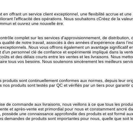
t en offrant un service client exceptionnel, une flexibilité accrue et un
éliorant l'efficacité des opérations. Nous souhaitons c
Créez de la valeur
ommun et ouvrez une nouvelle ère.
trôle complet sur les services d'approvisionnement, de distribution, 
la qualité de notre travail, associés à des années d’expérience dans l’ind
s exceptionnels. Nous vous offrons également un avantage significatif e
t d'un personnel clé de confiance et expérimenté impliqué dans la vent
oûts et des délais courts entre les ventes et les livraisons. Nous metton
sfaire tous vos besoins. Nous soutenons sincèrement les meilleurs serv
s produits sont continuellement conformes aux normes, depuis leur ori
s nos produits sont testés par QC et vérifiés par un tiers pour garantir 
ise de commande aux livraisons, nous veillons à ce que tous les produi
vente et après-vente est primordial pour nous et constamment ancré da
, possède une connaissance approfondie des produits et est formé au
s demandes de produits sont importantes pour nous, quelle que soit leu