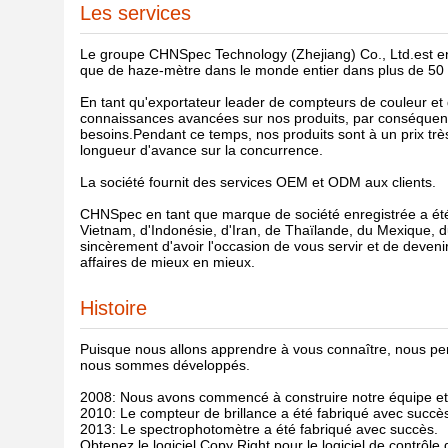
Les services
Le groupe CHNSpec Technology (Zhejiang) Co., Ltd.
est e
que de haze-mètre dans le monde entier dans plus de 50
En tant qu'exportateur leader de compteurs de couleur et
connaissances avancées sur nos produits, par conséqu
besoins.Pendant ce temps, nos produits sont à un prix trè
longueur d'avance sur la concurrence.
La société fournit des services OEM et ODM aux clients.
CHNSpec en tant que marque de société enregistrée a été
Vietnam, d'Indonésie, d'Iran, de Thaïlande, du Mexique, 
sincèrement d'avoir l'occasion de vous servir et de deven
affaires de mieux en mieux.
Histoire
Puisque nous allons apprendre à vous connaître, nous 
nous sommes développés.
2008: Nous avons commencé à construire notre équipe et l
2010: Le compteur de brillance a été fabriqué avec succè
2013: Le spectrophotomètre a été fabriqué avec succès.
Obtenez le logiciel Copy Right pour le logiciel de contrôl