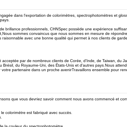
ngagée dans l'exportation de colorimètres, spectrophotomètres et glos
 pays.
 de brillance professionnels, CHNSpec possède une expérience suffisan
ent,Nous sommes convaincus que nous sommes en mesure de répondre
s raisonnable avec une bonne qualité qui permet à nos clients de gard
 acceptée par de nombreux clients de Corée, d'Inde, de Taiwan, du J
du Brésil, du Royaume-Uni, des États-Unis et d'autres pays.Nous atten
ir votre partenaire dans un proche avenirTravaillons ensemble pour ren
pensons que vous devriez savoir comment nous avons commencé et c
e colorimètre est fabriqué avec succès.
s.
e de la couleur du spectrophotomètre