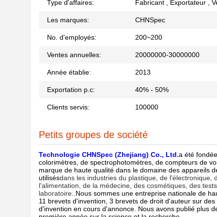
Type d'affaires:
Fabricant , Exportateur , 
Les marques:
CHNSpec
No. d'employés:
200~200
Ventes annuelles:
20000000-30000000
Année établie:
2013
Exportation p.c:
40% - 50%
Clients servis:
100000
Petits groupes de société
Technologie CHNSpec (Zhejiang) Co., Ltd​
.
a été fondée
colorimètres, de spectrophotomètres, de compteurs de voi
marque de haute qualité dans le domaine des appareils d
utilisés
dans les industries du plastique, de l'électronique, d
l'alimentation, de la médecine, des cosmétiques, des tests
laboratoire.
.Nous sommes une entreprise nationale de h
11 brevets d'invention, 3 brevets de droit d'auteur sur des 
d'invention en cours d'annonce. Nous avons publié plus de 
première année sur la science et la recherche.