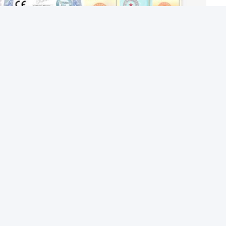
mporte sept grands départements:
on et du plan de production, du calendrier et du contrôle des délais de
 qualité des marchandises et des colis.
t de l'organisation des réunions de promotion des produits.
et d'établir la relation d'affaires stable.
 nouveaux instruments pour répondre aux exigences uniques du client.
-vente.
et de gérer les fonds pour l'entreprise.