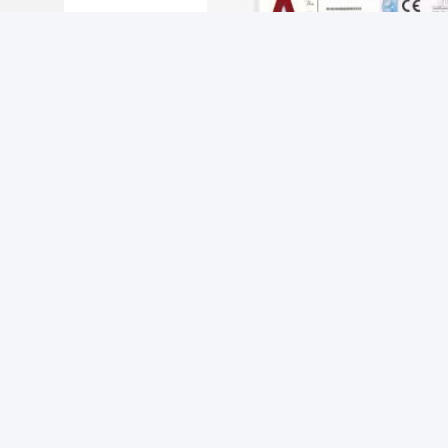
Notre équipe
Le groupe CHNSpec Technology (Zhejiang) Co., Ltd.
Il co
1Le département de la production est chargé de la fabricati
2Le département de contrôle qualité est responsable de la
3Le département marketing est responsable du marketing e
4. département des ventes qui agissent la vente de produits 
5- département de recherche qui conçoit et développe de
6Le service après-vente est responsable du service après
7Le département financier est chargé d'acquérir les fonds 