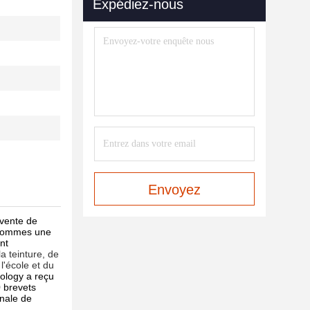
Expédiez-nous
Envoyez
 vente de
t sommes une
nt
la teinture, de
l'école et du
ology a reçu
0 brevets
onale de