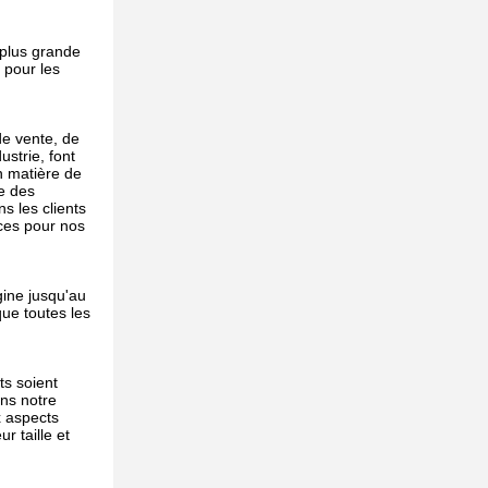
e plus grande
 pour les
de vente, de
ustrie, font
n matière de
e des
s les clients
ices pour nos
gine jusqu'au
que toutes les
ts soient
ns notre
x aspects
r taille et