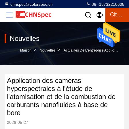
chnspec@colorspec.cn
86--13732210605
Citation
Nouvelles
>
>
Maison
Nouvelles
Actualités De L'entreprise Application Des Caméras Hyperspectrales À L'étude De L'atomisation Et De La Combustion De Carburants Nanofluides À Base De Bore
Application des caméras
hyperspectrales à l'étude de
l'atomisation et de la combustion de
carburants nanofluides à base de
bore
2026-05-27