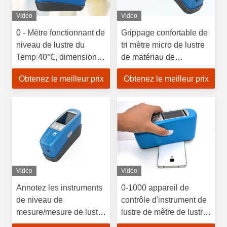
Vidéo
Vidéo
0 - Mètre fonctionnant de
Grippage confortable de
niveau de lustre du
tri mètre micro de lustre
Temp 40℃, dimension
de matériau de
en pierre du mètre
construction sentant le
Obtenez le meilleur prix
Obtenez le meilleur prix
165*51*77mm de lustre
poids 400g
Vidéo
Vidéo
Annotez les instruments
0-1000 appareil de
de niveau de
contrôle d'instrument de
mesure/mesure de lustre
lustre de mètre de lustre
grande capacité de
de peinture de chaîne de