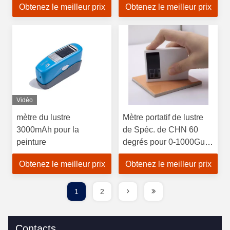
Obtenez le meilleur prix
Obtenez le meilleur prix
batterie
mesure 60 degrés
Vidéo
mètre du lustre
Mètre portatif de lustre
3000mAh pour la
de Spéc. de CHN 60
peinture
degrés pour 0-1000Gu
de tuile et de marbre
Obtenez le meilleur prix
Obtenez le meilleur prix
1
2
Contacts