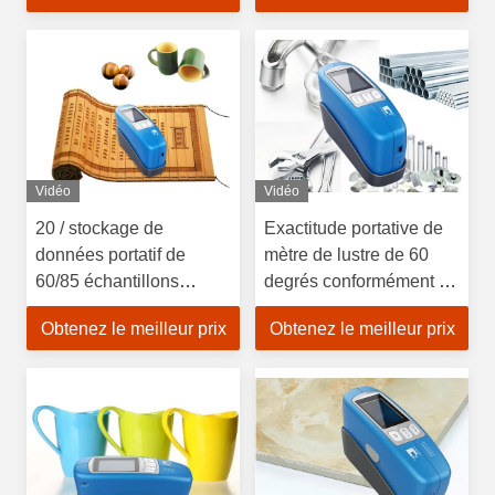
Vidéo
Vidéo
20 / stockage de
Exactitude portative de
données portatif de
mètre de lustre de 60
60/85 échantillons
degrés conformément à
d'essai du mètre 10000
la norme de JJG 696
Obtenez le meilleur prix
Obtenez le meilleur prix
de lustre d'angle d'essai