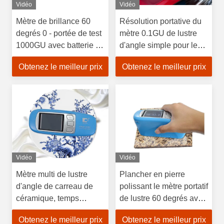
Vidéo
Vidéo
Mètre de brillance 60
Résolution portative du
degrés 0 - portée de test
mètre 0.1GU de lustre
1000GU avec batterie de
d'angle simple pour le
3000 mAh
béton poli
Obtenez le meilleur prix
Obtenez le meilleur prix
Vidéo
Vidéo
Mètre multi de lustre
Plancher en pierre
d'angle de carreau de
polissant le mètre portatif
céramique, temps
de lustre 60 degrés avec
d'essai des unités de
le matériel élastique
Obtenez le meilleur prix
Obtenez le meilleur prix
mesure de lustre 0.5s