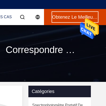
Obtenez Le Meilleur Prix
ES CAS
Mots-clés [ double beam spectrophotometer ] Correspondre 49 produits
Catégories
Spectrophotomètre Portatif De