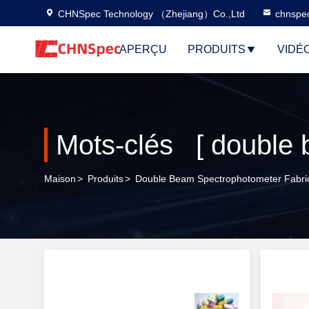
CHNSpec Technology （Zhejiang）Co.,Ltd
chnspe
APERÇU
PRODUITS
VIDÉ
Maison
>
Produits
>
Double Beam Spectrophotometer Fabric