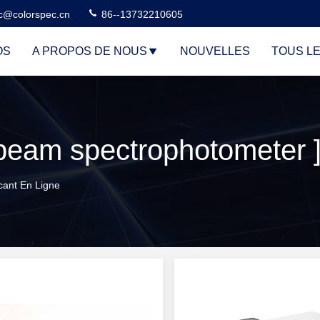
c@colorspec.cn
86--13732210605
OS
A PROPOS DE NOUS
NOUVELLES
TOUS L
ant En Ligne