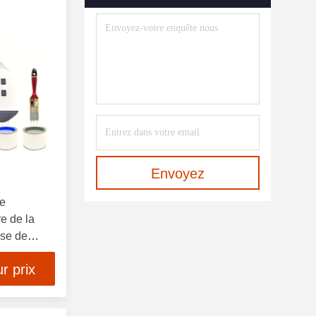
Réfractomètre En Ligne
(4)
Analyseur De Transmission UV
(2)
Systèmes D'imagerie
(3)
Spéctromètre TPO
(1)
Accessoires De
Spectrophotomètre
(6)
Envoyez
re
e de la
use de
r prix