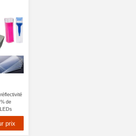
éflectivité
1% de
 CLEDs
r prix