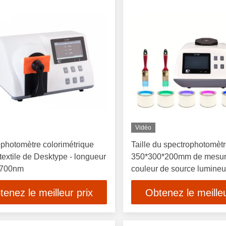
Vidéo
photomètre colorimétrique
Taille du spectrophotomèt
textile de Desktype - longueur
350*300*200mm de mesur
 700nm
couleur de source lumine
CLEDs
tenez le meilleur prix
Obtenez le meilleu