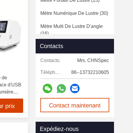
Mètre Portatif De Lustre
(13)
Mètre Numérique De Lustre
(30)
Mètre Multi De Lustre D'angle
(16)
Contacts
Caisson Lumineux
Colorimétrique
(11)
Contacts:
Mrs. CHNSpec
Logiciel Colorimétrique
(11)
Téléphone:
86--13732210605
e de
Échantillons De Couleur De
face d'USB
Pantone
(7)
lumière
Mètre Léger De Transmittance
Contact maintenant
r prix
(19)
Spéctroradiomètre Portable
(1)
Expédiez-nous