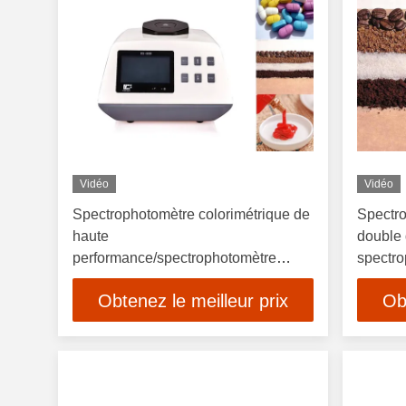
Vidéo
Vidéo
Spectrophotomètre colorimétrique de
Spectro
haute
double 
performance/spectrophotomètre
spectro
poutre de double
colorim
Obtenez le meilleur prix
Ob