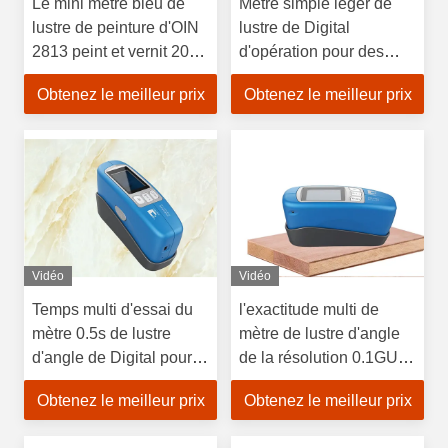
Le mini mètre bleu de
Mètre simple léger de
lustre de peinture d'OIN
lustre de Digital
2813 peint et vernit 20
d'opération pour des
60 et 85 degrés
meubles, de grande
Obtenez le meilleur prix
Obtenez le meilleur prix
précision
Vidéo
Vidéo
Temps multi d'essai du
l'exactitude multi de
mètre 0.5s de lustre
mètre de lustre d'angle
d'angle de Digital pour
de la résolution 0.1GU
des accessoires
se conforme à la norme
Obtenez le meilleur prix
Obtenez le meilleur prix
d'automobile
de JJG 696