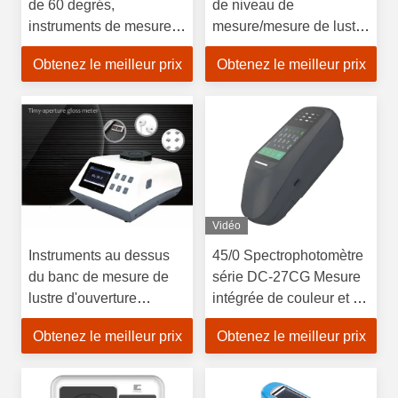
de 60 degrés,
de niveau de
instruments de mesure
mesure/mesure de lustre
de lustre fonctionnant
grande capacité de
Obtenez le meilleur prix
Obtenez le meilleur prix
l'humidité <85%
batterie
Vidéo
Instruments au dessus
45/0 Spectrophotomètre
du banc de mesure de
série DC-27CG Mesure
lustre d'ouverture
intégrée de couleur et de
minuscule, taille du
brillance
Obtenez le meilleur prix
Obtenez le meilleur prix
mètre 350x300x200mm
de lustre de peinture