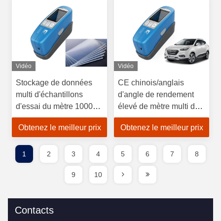
Vidéo
Vidéo
Stockage de données
CE chinois/anglais
multi d'échantillons
d'angle de rendement
d'essai du mètre 10000
élevé de mètre multi de
de lustre d'angle de
lustre de commutation a
Obtenez le meilleur prix
Obtenez le meilleur prix
haute précision
approuvé
multifonctionnel
1
2
3
4
5
6
7
8
9
10
Contacts