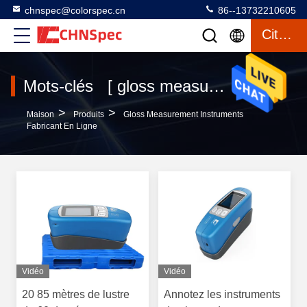
chnspec@colorspec.cn
86--13732210605
Citation
Mots-clés [ gloss measurement instruments ] Correspondre 120 produits
>
>
Maison
Produits
Gloss Measurement Instruments
Fabricant En Ligne
Vidéo
Vidéo
20 85 mètres de lustre
Annotez les instruments