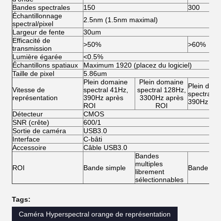
Bandes spectrales
150
300
Échantillonnage
2.5nm (1.5nm maximal)
spectral/pixel
Largeur de fente
30um
Efficacité de
>50%
>60%
transmission
Lumière égarée
<0.5%
Échantillons spatiaux
Maximum 1920 (placez du logiciel)
Taille de pixel
5.86um
Plein domaine
Plein domaine
Plein dom
Vitesse de
spectral 41Hz,
spectral 128Hz,
spectral 4
représentation
390Hz après
3300Hz après
390Hz apr
ROI
ROI
Détecteur
CMOS
SNR (crête)
600/1
Sortie de caméra
USB3.0
Interface
C-bâti
Accessoire
Câble USB3.0
Bandes
multiples
ROI
Bande simple
Bande sim
librement
sélectionnables
Tags:
Caméra Hyperspectral orange de représentation