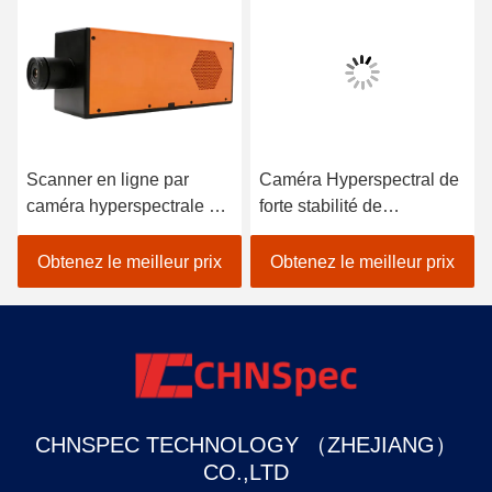
Scanner en ligne par
Caméra Hyperspectral de
caméra hyperspectrale de
forte stabilité de
la série FS1A de 900-
représentation pour le
2500 nm
littoral et la Marine
Obtenez le meilleur prix
Obtenez le meilleur prix
Environment
CHNSPEC TECHNOLOGY （ZHEJIANG）
CO.,LTD