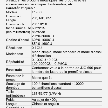
plastique, les produits métalliques, les produits et les
accessoires en céramique d'automobile, etc.
Caractéristiques :
Modèle
CS-380
Examinez
20°, 60°, 85°
l'angle
Examinez la
20°:10*10
tache lumineuse
60°:9*15
(les millimètres)
85°:5*38
20°:0-2000GU
Chaîne d'essai
60°:0-1000GU
85°:0-160GU
Résolution
0.1GU
Mode simple, mode standard et mode d'essai
Modes test
d'échantillon
0-100GU : 0.2GU
Répétabilité
100-2000GU : 0.2%GU
Conformez-vous à la norme de JJG 696 pour
Exactitude
le mètre de lustre de la première classe
Examinez le
Moins que 1s
temps
Stockage de
100 échantillons standard ; 10000
données
échantillons d'essai
Taille
165*51*77 (L*W*H)
(millimètres)
Poids
Au sujet de 400g
Langue
Chinois et anglais
Capacité de