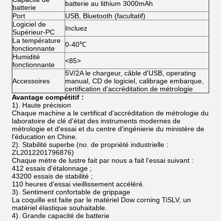
batterie au lithium 3000mAh
batterie
Port
USB, Bluetooth (facultatif)
Logiciel de
Incluez
Supérieur-PC
La température
0-40℃
fonctionnante
Humidité
<85>
fonctionnante
5V/2A le chargeur, câble d'USB, operating
Accessoires
manual, CD de logiciel, calibrage embarque,
certification d'accréditation de métrologie
Avantage compétitif :
1). Haute précision
Chaque machine a le certificat d'accréditation de métrologie du
laboratoire de clé d'état des instruments modernes de
métrologie et d'essai et du centre d'ingénierie du ministère de
l'éducation en Chine.
2). Stabilité superbe (no. de propriété industrielle :
ZL2012201796876)
Chaque mètre de lustre fait par nous a fait l'essai suivant :
412 essais d'étalonnage ;
43200 essais de stabilité ;
110 heures d'essai vieillissement accéléré.
3). Sentiment confortable de grippage
La coquille est faite par le matériel Dow corning TiSLV, un
matériel élastique souhaitable.
4). Grande capacité de batterie