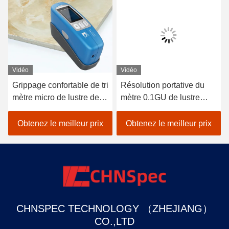
Vidéo
Vidéo
Grippage confortable de tri
Résolution portative du
mètre micro de lustre de
mètre 0.1GU de lustre
matériau de construction
d'angle simple pour le
sentant le poids 400g
béton poli
Obtenez le meilleur prix
Obtenez le meilleur prix
CHNSPEC TECHNOLOGY （ZHEJIANG）
CO.,LTD