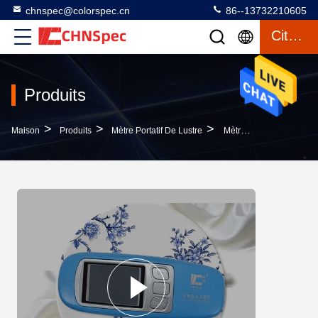
chnspec@colorspec.cn
86--13732210605
Citation
Produits
>
>
>
Maison
Produits
Mètre Portatif De Lustre
Mètre Multi De Lustre D'angle De Carreau De Céramique, Temps D'essai Des Unités De Mesure De Lustre 0.5s