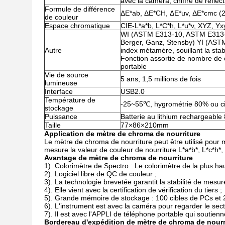
avec la caméra, chiffre de réflect
Formule de différence
ΔE*ab, ΔE*CH, ΔE*uv, ΔE*cmc (2 
de couleur
Espace chromatique
CIE-L*a*b, L*C*h, L*u*v, XYZ, Yxy,
WI (ASTM E313-10, ASTM E313-7
Berger, Ganz, Stensby) YI (AS
Autre
index métamère, souillant la stabi
Fonction assortie de nombre de 
portable
Vie de source
5 ans, 1,5 millions de fois
lumineuse
Interface
USB2.0
Température de
-25~55℃, hygrométrie 80% ou ci
stockage
Puissance
Batterie au lithium rechargeab
Taille
77×86×210mm
Application
de mètre de chroma
de
nourriture
Le mètre de chroma de nourriture peut être utilisé pour mes
mesure la valeur de couleur de nourriture L*a*b*, L*c*h*,
Avantage
de mètre de chroma
de
nourriture
1). Colorimètre de Spectro : Le colorimètre de la plus hau
2). Logiciel libre de QC de couleur ;
3). La technologie brevetée garantit la stabilité de mesur
4). Elle vient avec la certification de vérification du tiers ;
5). Grande mémoire de stockage : 100 cibles de PCs et 2
6). L'instrument est avec la caméra pour regarder le sect
7). Il est avec l'APPLI de téléphone portable qui soutienn
Bordereau d'expédition
de mètre de chroma
de
nourr