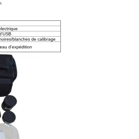
n
électrique
d'USB
 noires/blanches de calibrage
eau d'expédition