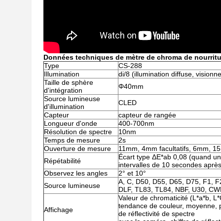
Données techniques de mètre de chroma de nourritu
Type
CS-288
Illumination
di/8 (illumination diffuse, visio
Taille de sphère
Φ40mm
d'intégration
Source lumineuse
CLED
d'illumination
Capteur
capteur de rangée
Longueur d'onde
400-700nm
Résolution de spectre
10nm
Temps de mesure
2s
Ouverture de mesure
11mm, 4mm facultatifs, 6mm, 
Écart type ΔE*ab 0,08 (quand un 
Répétabilité
intervalles de 10 secondes après
Observez les angles
2° et 10°
A, C, D50, D55, D65, D75, F1, F2
Source lumineuse
DLF, TL83, TL84, NBF, U30, CW
Valeur de chromaticité (L*a*b, L
tendance de couleur, moyenne, pr
Affichage
de réflectivité de spectre