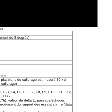
re
nnement de 8 degrés)
15mm
plat blanc de calibrage est mesuré 30 x à
 calibrage)
, F-3, F4, F5, F6, F7, F8, F9, F10, F11, F12,
F, U35
*C*h), valeur du delta E, passage/échouer,
oduisent du rapport des essais, chiffre /data