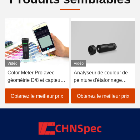
Vidéo
Vidéo
Color Meter Pro avec
Analyseur de couleur de
géométrie D/8 et capteur
peinture d'étalonnage
spectrale pour une
automatique de
mesure plus précise
colorimètre de précision
Obtenez le meilleur prix
Obtenez le meilleur prix
D/8 SCI LED Delta E