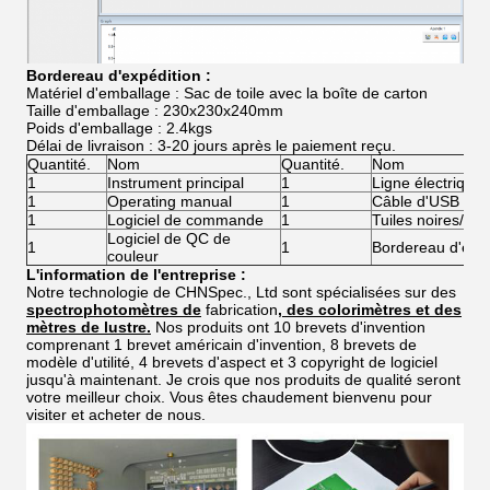
Bordereau d'expédition :
Matériel d'emballage : Sac de toile avec la boîte de carton
Taille d'emballage : 230x230x240mm
Poids d'emballage : 2.4kgs
Délai de livraison : 3-20 jours après le paiement reçu.
Quantité.
Nom
Quantité.
Nom
1
Instrument principal
1
Ligne électrique
1
Operating manual
1
Câble d'USB
1
Logiciel de commande
1
Tuiles noires/bl
Logiciel de QC de
1
1
Bordereau d'expé
couleur
L'information de l'entreprise :
Notre technologie de CHNSpec., Ltd sont spécialisées sur des
spectrophotomètres de
fabrication
, des colorimètres et des
mètres de lustre.
Nos produits ont 10 brevets d'invention
comprenant 1 brevet américain d'invention, 8 brevets de
modèle d'utilité, 4 brevets d'aspect et 3 copyright de logiciel
jusqu'à maintenant. Je crois que nos produits de qualité seront
votre meilleur choix. Vous êtes chaudement bienvenu pour
visiter et acheter de nous.