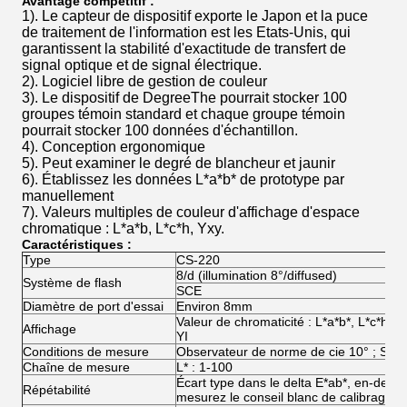
Avantage compétitif :
1). Le capteur de dispositif exporte le Japon et la puce
de traitement de l'information est les Etats-Unis, qui
garantissent la stabilité d'exactitude de transfert de
signal optique et de signal électrique.
2). Logiciel libre de gestion de couleur
3). Le dispositif de DegreeThe pourrait stocker 100
groupes témoin standard et chaque groupe témoin
pourrait stocker 100 données d'échantillon.
4). Conception ergonomique
5). Peut examiner le degré de blancheur et jaunir
6). Établissez les données L*a*b* de prototype par
manuellement
7). Valeurs multiples de couleur d'affichage d'espace
chromatique : L*a*b, L*c*h, Yxy.
Caractéristiques :
Type
CS-220
8/d (illumination 8°/diffused)
Système de flash
SCE
Diamètre de port d'essai
Environ 8mm
Valeur de chromaticité : L*a*b*, L*c*h, Δ
Affichage
YI
Conditions de mesure
Observateur de norme de cie 10° ; Sou
Chaîne de mesure
L* : 1-100
Écart type dans le delta E*ab*, en-desso
Répétabilité
mesurez le conseil blanc de calibrage 8