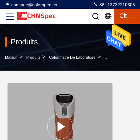
chnspec@colorspec.cn
86--13732210605
Citation
Produits
>
>
>
Maison
Produits
Colorimètre De Laboratoire
Colorimètre Colloïd