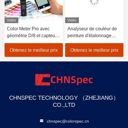
Vidéo
Vidéo
Color Meter Pro avec
Analyseur de couleur de
géométrie D/8 et capteur
peinture d'étalonnage
spectrale pour une
automatique de
mesure plus précise
colorimètre de précision
Obtenez le meilleur prix
Obtenez le meilleur prix
D/8 SCI LED Delta E
CHNSPEC TECHNOLOGY （ZHEJIANG）
CO.,LTD
chnspec@colorspec.cn