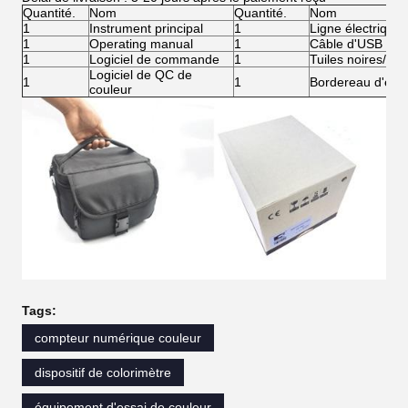
Quantité.
Nom
Quantité.
Nom
1
Instrument principal
1
Ligne électrique
1
Operating manual
1
Câble d'USB
1
Logiciel de commande
1
Tuiles noires/bl
Logiciel de QC de
1
1
Bordereau d'expé
couleur
Tags:
compteur numérique couleur
dispositif de colorimètre
équipement d'essai de couleur