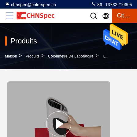
chnspec@colorspec.cn
86--13732210605
Citation
Produits
>
>
>
Maison
Produits
Colorimètre De Laboratoire
Index Convenable De Blancheur Et De Couleur Jaune De Laboratoire D'instrument Précis De Colorimètre