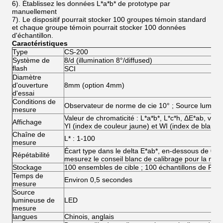
6). Établissez les données L*a*b* de prototype par
manuellement
7). Le dispositif pourrait stocker 100 groupes témoin standard
et chaque groupe témoin pourrait stocker 100 données
d'échantillon.
Caractéristiques
Type
CS-200
Système de
8/d (illumination 8°/diffused)
flash
SCI
Diamètre
d'ouverture
8mm (option 4mm)
d'essai
Conditions de
Observateur de norme de cie 10° ; Source lumine
mesure
Valeur de chromaticité : L*a*b*, L*c*h, ΔE*ab, vale
Affichage
YI (index de couleur jaune) et WI (index de blanch
Chaîne de
L* : 1-100
mesure
Écart type dans le delta E*ab*, en-dessous de 0,08 
Répétabilité
mesurez le conseil blanc de calibrage pour la mo
Stockage
100 ensembles de cible ; 100 échantillons de PCs
Temps de
Environ 0,5 secondes
mesure
Source
lumineuse de
LED
mesure
langues
Chinois, anglais