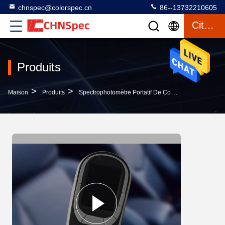
chnspec@colorspec.cn
86--13732210605
Citation
Produits
>
>
>
Maison
Produits
Spectrophotomètre Portatif De Couleur
CS Porta