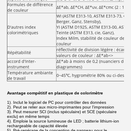
Formules de différence
ΔE*ab, ΔE*CH, ΔE*uv, ΔE*cmc (2 : 1), Δ
de couleur
WI (ASTM E313-10, ASTM E313-73, CIE/
Berger, Ganz, Stensby),
D'autres index
YI (ASTM D1925, ASTM E313-00, ASTM 
colorimétriques
Teinte (ASTM E313, cie, Ganz),
Index Milm, stabilité de couleur de bâ
couleur
réflectivité de division légère : écart
Répétabilité
valeurs de couleur : ΔE*ab<>
accord d'Inter-
ΔE*ab à moins de 0,2 (nuanciers de B
instrument
diagrammes)
Température ambiante
0~45℃, hygrométrie 80% ou ci-dessou
de travail
Avantage compétitif en plastique de colorimètre
1). Inclut le logiciel de PC pour contrôler des données
2). Peut se relier aux micro-imprimantes pour l'impression
3). Peut mesurer SCI (inclus spéculaire) et SCE (spéculaire
exclu) en même temps
4). Emploie la source lumineuse de LED ; batterie lithium-ion
rechargeable de capacité élevée
5). Pré-repérage de la conception de panneau pour le