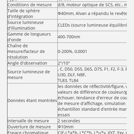
Conditions de mesure
d/8, moteur optique de SCS, etc., me
Taille de sphère
Φ40mm, Alvan a répandu le revêtemen
d'intégration
Source lumineuse
CLEDs (source lumineuse équilibrée d
d'illumination
Gamme de longueurs
400-700nm
d'onde
Chaîne de
mesure/facteur de
0-200%, 0,0001
résolution
Angle d'observation
2°/10°
, C, D50, D55, D65, D75, F1, F2, F-3, F4, F
Source lumineuse de
U30, DLF, NBF,
mesure
TL83, TL84
les données de réflectivité/figure, val
valeurs de différence de couleur/grap
échouer, tendance d'erreur de couleur
Données étant montrées
de mesure d'affichage, simulation de 
échantillon standard d'entrée manuel
essais
Intervalle de mesure
2 secondes
Ouverture de mesure
Φ10mm
Espace chromatique
CIE-L*a*b, L*C*h, L*u*v, XYZ, Yxy, réfle