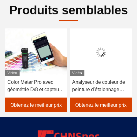
Produits semblables
Vidéo
Vidéo
Color Meter Pro avec
Analyseur de couleur de
géométrie D/8 et capteur
peinture d'étalonnage
spectrale pour une
automatique de
mesure plus précise
colorimètre de précision
Obtenez le meilleur prix
Obtenez le meilleur prix
D/8 SCI LED Delta E