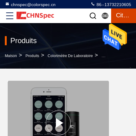
chnspec@colorspec.cn
86--13732210605
Citation
Produits
>
>
>
Maison
Produits
Colorimètre De Laboratoire
Colorimètre De Poch