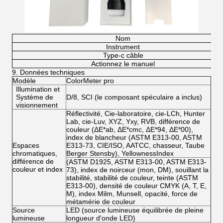
Nom
Instrument
Type-c câble
Actionnez le manuel
9.
Données techniques
Modèle
ColorMeter pro
Illumination et
Système de
D/8, SCI (le composant spéculaire a inclus)
visionnement
Réflectivité, Cie-laboratoire, cie-LCh, Hunter
Lab, cie-Luv, XYZ, Yxy, RVB, différence de
couleur (ΔE*ab, ΔE*cmc, ΔE*94, ΔE*00),
index de blancheur (ASTM E313-00, ASTM
Espaces
E313-73, CIE/ISO, AATCC, chasseur, Taube
chromatiques,
Berger Stensby), YellownessIndex
différence de
(ASTM D1925, ASTM E313-00, ASTM E313-
couleur et index
73), index de noirceur (mon, DM), souillant la
stabilité, stabilité de couleur, teinte (ASTM
E313-00), densité de couleur CMYK (A, T, E,
M), index Milm, Munsell, opacité, force de
métamérie de couleur
Source
LED (source lumineuse équilibrée de pleine
lumineuse
longueur d'onde LED)