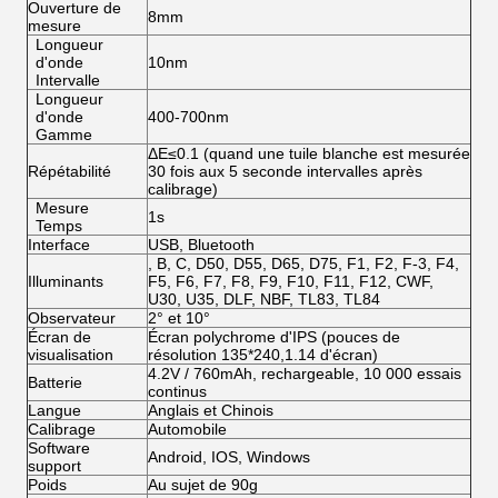
Ouverture de
8mm
mesure
Longueur
d'onde
10nm
Intervalle
Longueur
d'onde
400-700nm
Gamme
ΔE≤0.1 (quand une tuile blanche est mesurée
Répétabilité
30 fois aux 5 seconde intervalles après
calibrage)
Mesure
1s
Temps
Interface
USB, Bluetooth
, B, C, D50, D55, D65, D75, F1, F2, F-3, F4,
Illuminants
F5, F6, F7, F8, F9, F10, F11, F12, CWF,
U30, U35, DLF, NBF, TL83, TL84
Observateur
2° et 10°
Écran de
Écran polychrome d'IPS (pouces de
visualisation
résolution 135*240,1.14 d'écran)
4.2V / 760mAh, rechargeable, 10 000 essais
Batterie
continus
Langue
Anglais et Chinois
Calibrage
Automobile
Software
Android, IOS, Windows
support
Poids
Au sujet de 90g