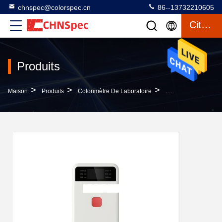
chnspec@colorspec.cn
86--13732210605
Citation
Produits
>
>
>
Maison
Produits
Colorimètre De Laboratoire
Automobile Polychro