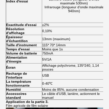
Index d'essai
maximale 530nm)
Infrarouge (longueur d'onde maximale
940nm)
Exactitude d'essai
±2%
±
Résolution
0,10%
0
d'affichage
Épaisseur
13mm (maximum)
1
d'échantillon
Taille d'instrument
115* 70* 14mm
1
Temps d'essai
Moins que 1s
M
Volume de batterie
750mA
7
Alimentation
5V/1A
5
d'énergie
Affichage polychrome, 135*240, 1,14
A
Écran
pouces
p
Recharge de
USB
U
l'interface
La température
0-40℃
0
fonctionnante
Humidité
Moins de 85%, aucune condensation
M
Accessoires
Le câble d'USB, lanière, actionnent le
L
standard
manuel
m
Application de la partie 3.
Film agricole de film solaire