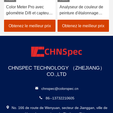
r Pro avec
Analyseur de couleur de
Répétabilité 
D/8 et capteur
peinture d'étalonnage
CLEDs 0,08
pour une
automatique de
spectrophoto
us précise
colorimètre de précision
transmittance
e meilleur prix
Obtenez le meilleur prix
Obtenez le m
D/8 SCI LED Delta E
Benchtop pou
de la couleur
CHNSPEC TECHNOLOGY （ZHEJIANG）
CO.,LTD
chnspec@colorspec.cn
86--13732210605
No. 166 de route de Wenyuan, secteur de Jianggan, ville de