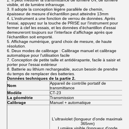
2. Il peut mesurer la transmittance de lumière UV, de lumière
visible, et de lumière infrarouge.
3. Il adopte la conception légère parallèle de chemin,
épaisseur de mesure d'échantillon peut atteindre 13mm
4. L'instrument a une fonction de verrou de données. Après
l'essai, appuyez sur la touche de PRISE sur l'instrument pour
fermer à clef les essais, et les données d'échantillon d'essai
demeureront toujours sur l'interface d'affichage après que
l'échantillon soit emporté.
5. Affichage numérique, grand choix de mesure, de haute
résolution.
6. Deux modes de calibrage : Calibrage manuel et calibrage
automatique pour l'utilisation facile
7. Conception de petite taille et antidérapante, facile à saisir et
porter pour l'essai extérieur
8. Batterie au lithium rechargeable, aucun besoin de prendre
du temps de remplacer des batteries.
Données techniques de la partie 2.
Appareil de contrôle portatif de
A
Nom
transmittance
t
Modèle
CT-23
C
La géométrie
Transmission
T
Calibrage
Manuel + automatique
M
L
L'ultraviolet (longueur d'onde maximale
365nm)
Lumière visible (longueur d'onde