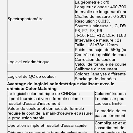
La géométrie : d/8
Longueur d'onde : 400-700nm
Intervalle de longueur d'onde 
Chaîne de mesure : 0-200%
Spectrophotomètre
Résolution : 0,01%
Source lumineuse : , C, D50, D
F6, F7, F8, F9
, F10, F11, F12, DLF, TL83, 
Intervalle de mesure : 2s
Taille : 181x73x112mm
Poids : au sujet de 550g (sans 
Contrôle de qualité de couleur
Correction de couleur
Logiciel colorimétrique
Calcul de formule de couleur
Calibrage d'instrument
Colorez l'analyse différente
Logiciel de QC de couleur
Stockage de données
Avantage de logiciel colorimétrique rivalisant avec le
chimiste Color Matching
Le logiciel colorimétrique de CHNSpec
Colorimétrique artific
Il peut fournir la diverse formule selon le
Le chimiste pourrait
résultat d'essai d'instrument
couleurs limité
Valeur de couleur et données de formule
Le modèle de couleu
réduire le coût de la main-d'oeuvre et assurer
pas entièrement de 
la production stable
Compliquez et exige
Opération simple et résultat d'essai rapide
l'assortiment de lon
Obtenez la valeur et la formule exlectronic
Le nuancier et la fo