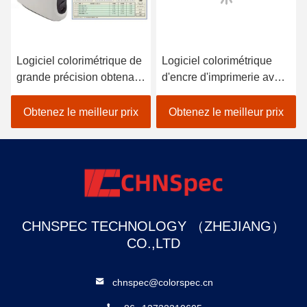
Logiciel colorimétrique de
Logiciel colorimétrique
grande précision obtenant
d'encre d'imprimerie avec
des valeurs électroniques
le spectrophotomètre pour
d'échantillon
la recette de couleur
Obtenez le meilleur prix
Obtenez le meilleur prix
CHNSPEC TECHNOLOGY （ZHEJIANG）
CO.,LTD
chnspec@colorspec.cn