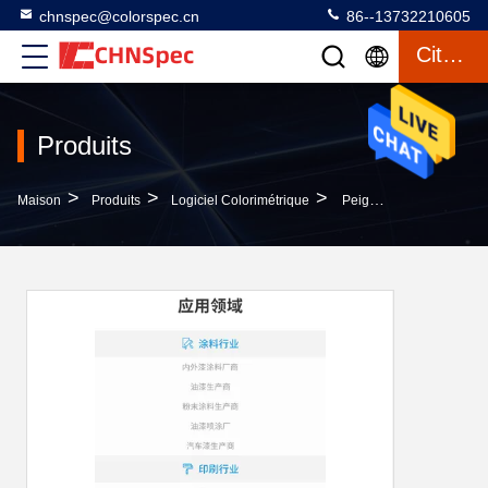
chnspec@colorspec.cn
86--13732210605
Citation
Produits
>
>
>
Maison
Produits
Logiciel Colorimétrique
Peignez Le Logiciel Colorimétrique Pour Le Mur Intérieur En Ligne