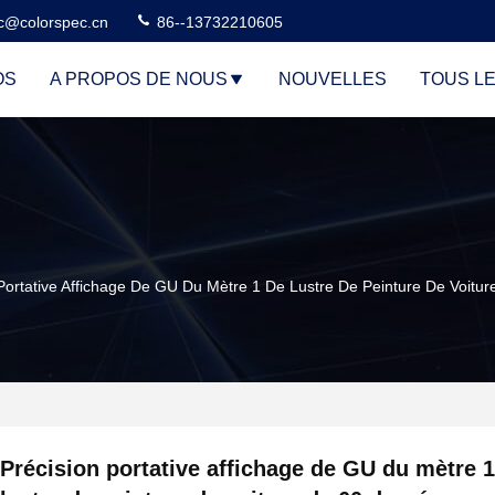
c@colorspec.cn
86--13732210605
OS
A PROPOS DE NOUS
NOUVELLES
TOUS L
 Portative Affichage De GU Du Mètre 1 De Lustre De Peinture De Voitu
Précision portative affichage de GU du mètre 1