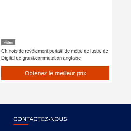
Vidéo
Vid
Chinois de revêtement portatif de mètre de lustre de
Mètr
Digital de granit/commutation anglaise
0.1
Obtenez le meilleur prix
CONTACTEZ-NOUS