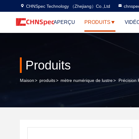
CHNSpec Technology （Zhejiang）Co.,Ltd
chnspe
APERÇU
PRODUITS
VIDÉ
Produits
Maison
>
produits
>
mètre numérique de lustre
>
Précision