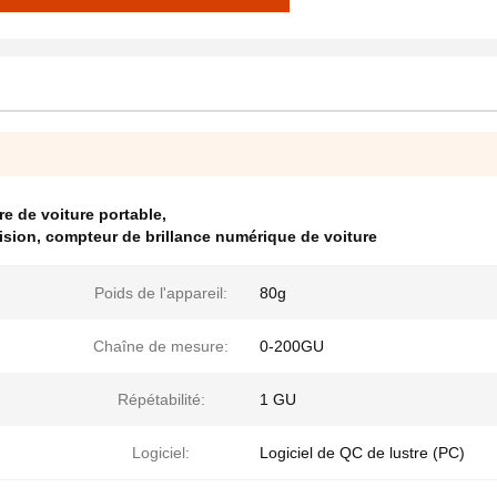
re de voiture portable
,
ision
,
compteur de brillance numérique de voiture
Poids de l'appareil:
80g
Chaîne de mesure:
0-200GU
Répétabilité:
1 GU
Logiciel:
Logiciel de QC de lustre (PC)