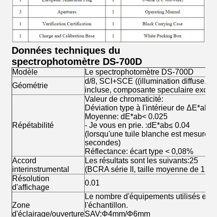
Données techniques du
spectrophotomètre DS-700D
Modèle
Le spectrophotomètre DS-700D
d/8, SCI+SCE ((illumination diffuse, v
Géométrie
incluse, composante speculaire exclue
Valeur de chromaticité:
Déviation type à l'intérieur de ΔE*ab ≤
Moyenne: dE*ab< 0.025
Répétabilité
- Je vous en prie. :dE*ab≤ 0.04
(lorsqu'une tuile blanche est mesurée 3
secondes)
Réflectance: écart type < 0,08%
Accord
Les résultats sont les suivants:25
interinstrumental
(BCRA série II, taille moyenne de 12 tu
Résolution
0.01
d'affichage
Le nombre d'équipements utilisés est 
Zone
l'échantillon.
d'éclairage/ouverture
SAV:Φ4mm/Φ6mm