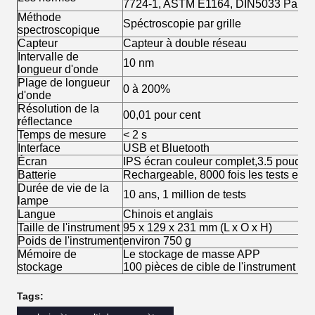
7724-1, ASTM E1164, DIN5033 Partie
Méthode
Spéctroscopie par grille
spectroscopique
Capteur
Capteur à double réseau
Intervalle de
10 nm
longueur d'onde
Plage de longueur
0 à 200%
d'onde
Résolution de la
00,01 pour cent
réflectance
Temps de mesure
< 2 s
Interface
USB et Bluetooth
Écran
IPS écran couleur complet,3.5 pouces
Batterie
Rechargeable, 8000 fois les tests en
Durée de vie de la
10 ans, 1 million de tests
lampe
Langue
Chinois et anglais
Taille de l'instrument
95 x 129 x 231 mm (L x O x H)
Poids de l'instrument
environ 750 g
Mémoire de
Le stockage de masse APP
stockage
100 pièces de cible de l'instrument
Tags: