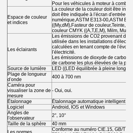
Pour les véhicules à moteur à combus
La couleur de la couleur doit être indiq
doit être indiquée à l'écran d'entrée.
Espace de couleur
numérique,ASTM E313-00,ASTM E313-
et indices
((My,dM),Fasteur de couleur,Teinte, 
couleur CMYK ((A,T,E,M), Milm, Munse
Les émissions de CO2 provenant de l'é
utilisée dans les installations d'électr
calculées en tenant compte de l'évolut
Les éclairants
l'électricité.
Les émissions de dioxyde de carbone 
de carbone les plus élevées de la plan
Source de lumière
LED ((LED équilibrée à pleine longue
Plage de longueur
400 à 700 nm
d'onde
Caméra pour
visualiser la zone de
- Oui, oui.
mesure
Étalonnage
Étalonnage automatique intelligent
Logiciel
Android, IOS et Windows
Angles de
2°, 10°
l'observateur
Taille de la sphère
40 mm
Conforme au numéro CIE.15, GB/T 39
Les normes