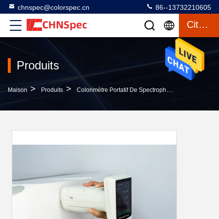
chnspec@colorspec.cn
86--13732210605
Citation
Produits
>
>
>
Maison
Produits
Colorimètre Portatif De Spectrophotomètre
Spéct