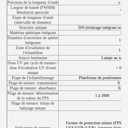
Précision de la longueur d'onde
± 0,1
Largeur de bande (FWHM)
< 2 
Résolution spectrale
Étape de longueur d'onde
1 n
(intervalle de données)
Structure optique
D/0 (éclairage intégrant une sp
Matériau sphérique intégrant
PTF
Diamètre d'ouverture de sphère
1.27
intégrante
Zone d'irradiation de
1.26
l'échantillon
Source lumineuse
Lampe au xénon
Dose UV par cycle de mesure /
dose d'irradiation UV d'essai
< 0,2 
unique
Étape de l'échantillonnage
Plateforme de positionnement 
Plage de mesure: transmission
0 à 1
Plage de mesure: absorbance
0-3 à
Plage de mesure: détermination
1 à 1000
de la valeur du FPS
Plage de mesure: temps de
~ 1
balayage unique
Facteur de protection solaire (FPS),
Indicateurs de mesure
UVA/UVB (UVR), longueur d'onde cri