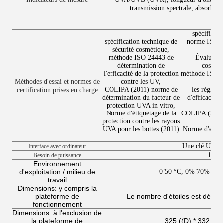
transmission spectrale, absorban
spécificati
spécification technique de
norme ISO 23
sécurité cosmétique,
méthode ISO 24443 de
Évaluation
détermination de
cosméti
l'efficacité de la protection
méthode ISO 24
Méthodes d'essai et normes de
contre les UV,
l
COLIPA (2011) norme de
les régleme
certification prises en charge
détermination du facteur de
d'efficacité 
protection UVA in vitro,
Norme d'étiquetage de la
COLIPA (2011)
protection contre les rayons
UVA pour les bottes (2011)
Norme d'étique
U
Une clé USB 
Interface avec ordinateur
12V 
Besoin de puissance
Environnement
d'exploitation / milieu de
0 ̊50 °C, 0% ̊70% RH 
travail
Dimensions: y compris la
plateforme de
Le nombre d'étoiles est déterm
fonctionnement
Dimensions: à l'exclusion de
la plateforme de
325 ((D) * 332 ((