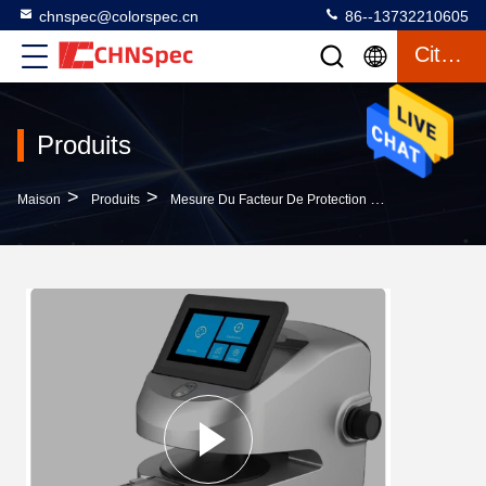
chnspec@colorspec.cn
86--13732210605
Citation
Produits
>
>
>
Maison
Produits
Mesure Du Facteur De Protection Solaire
CHNSPE