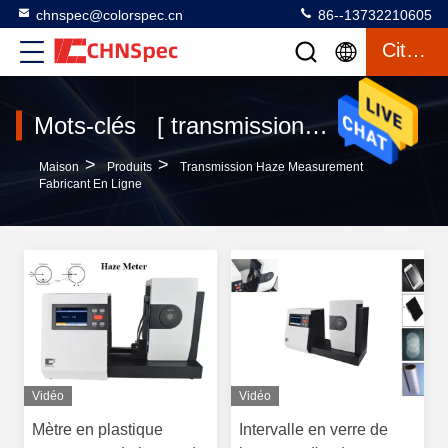
chnspec@colorspec.cn
86--13732210605
Citation
Mots-clés [ transmission haze measurement ] Correspondre 120 produits
>
>
Maison
Produits
Transmission Haze Measurement
Fabricant En Ligne
Vidéo
Vidéo
Mètre en plastique
Intervalle en verre de