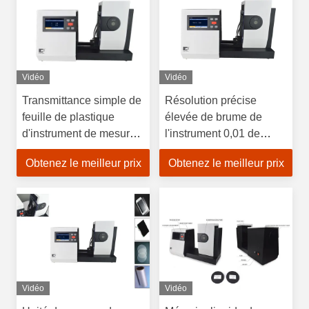
Vidéo
Vidéo
Transmittance simple de
Résolution précise
feuille de plastique
élevée de brume de
d'instrument de mesure
l'instrument 0,01 de
de brume d'opération
mesure de brume pour le
Obtenez le meilleur prix
Obtenez le meilleur prix
matériel semi
transparent
Vidéo
Vidéo