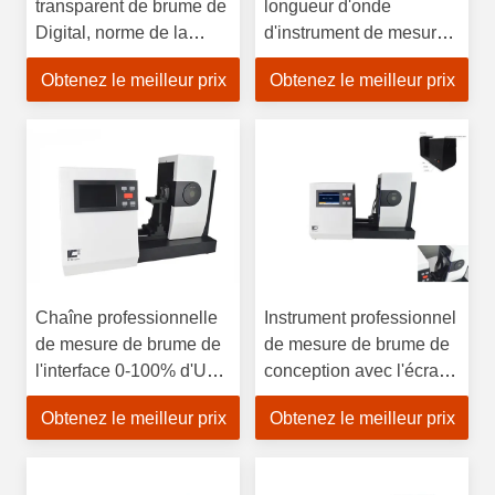
transparent de brume de
longueur d'onde
Digital, norme de la
d'instrument de mesure
mesure ASTM D1044 de
de brume 10 valeur de la
Obtenez le meilleur prix
Obtenez le meilleur prix
brume de transmission
mémoire 20000 de
nanomètre
Chaîne professionnelle
Instrument professionnel
de mesure de brume de
de mesure de brume de
l'interface 0-100% d'USB
conception avec l'écran
de résolution de brume
de TFT LCD de 5
Obtenez le meilleur prix
Obtenez le meilleur prix
de l'instrument 0,01 de
pouces
mesure de brume