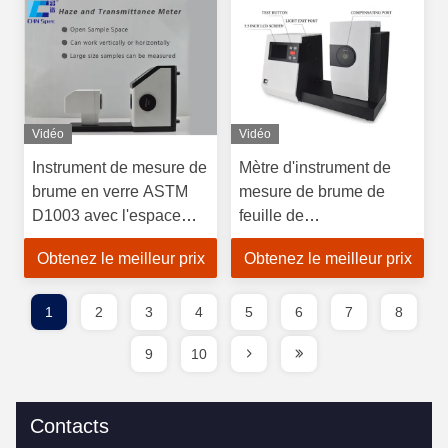
Vidéo
Vidéo
Instrument de mesure de
Mètre d'instrument de
brume en verre ASTM
mesure de brume de
D1003 avec l'espace
feuille de
ouvert de mesure
plastique/brume de
Obtenez le meilleur prix
Obtenez le meilleur prix
d'échantillon
transmittance
1
2
3
4
5
6
7
8
9
10
Contacts