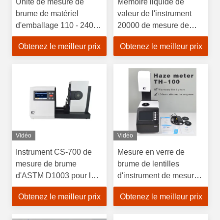
Unité de mesure de
Mémoire liquide de
brume de matériel
valeur de l'instrument
d'emballage 110 - 240V
20000 de mesure de
intervalle de longueur
brume d'essai de
Obtenez le meilleur prix
Obtenez le meilleur prix
d'onde de la puissance
transmittance
10nm
Vidéo
Vidéo
Instrument CS-700 de
Mesure en verre de
mesure de brume
brume de lentilles
d'ASTM D1003 pour la
d'instrument de mesure
mesure de brume et de
de brume de mètre de
Obtenez le meilleur prix
Obtenez le meilleur prix
transmittance avec le
transmissivité spécifique
logiciel libre de PC