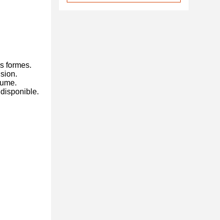
es formes.
ision.
rume.
 disponible.