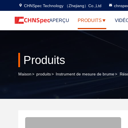
CHNSpec Technology （Zhejiang）Co.,Ltd
chnspe
APERÇU
PRODUITS
VIDÉ
Produits
Maison
>
produits
>
Instrument de mesure de brume
>
Réso