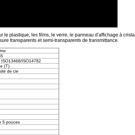
e plastique, les films, le verre, le panneau d'affichage à crista
esure transparents et semi-transparents de transmittance.
ume
65
 ISO13468/ISO14782
e (T)
ité de cie
e 5 pouces