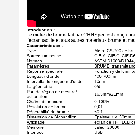
Introduction :
Le mètre de brume fait par CHNSpec est conçu pour l
l'écran tactile et tous autres matériaux brume et m
Caractéristiques :
Type
Mètre CS-700 de br
Source lumineuse
CIE-A, CIE-C, CIE-D
Normes
ASTM D1003/D1044,
Paramètres
BRUME, transmittanc
Réponse spectrale
Fonction y de luminos
Longueur d'onde
400-700nm
Intervalle de longueur d'onde
10nm
La géométrie
0/d
Port de région de mesure/
16.5mm/21mm
échantillon
Chaîne de mesure
0-100%
Résolution de brume
0,01
Répétabilité de brume
≤0.1
Dimension de l'échantillon
Épaisseur ≤150mm
Affichage
écran de TFT LCD d
Mémoire
valeur 20000
Interface
USB