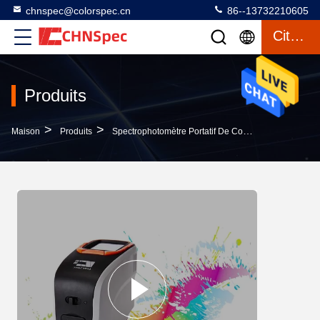
chnspec@colorspec.cn
86--13732210605
Citation
Produits
>
>
>
Maison
Produits
Spectrophotomètre Portatif De Couleur
Spectrop