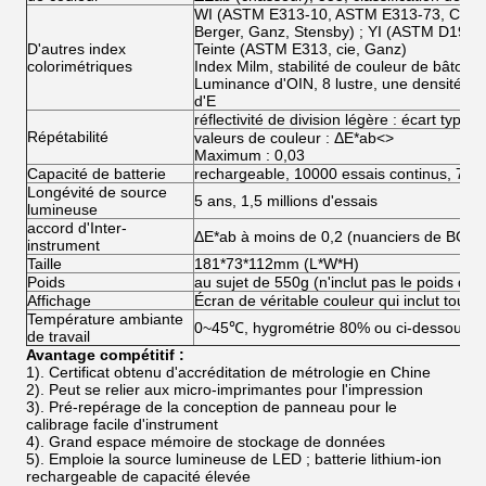
WI (ASTM E313-10, ASTM E313-73, CIE/I
Berger, Ganz, Stensby) ; YI (ASTM D192
D'autres index
Teinte (ASTM E313, cie, Ganz)
colorimétriques
Index Milm, stabilité de couleur de bâton, 
Luminance d'OIN, 8 lustre, une densité, de
d'E
réflectivité de division légère : écart type
Répétabilité
valeurs de couleur : ΔE*ab
<>
Maximum : 0,03
Capacité de batterie
rechargeable, 10000 essais continus, 7.
Longévité de source
5 ans, 1,5 millions d'essais
lumineuse
accord d'Inter-
ΔE*ab à moins de 0,2 (nuanciers de BCR
instrument
Taille
181*73*112mm (L*W*H)
Poids
au sujet de 550g (n'inclut pas le poids de l
Affichage
Écran de véritable couleur qui inclut toute
Température ambiante
0~45℃, hygrométrie 80% ou ci-dessous (
de travail
Avantage compétitif :
1). Certificat obtenu d'accréditation de métrologie en Chine
2). Peut se relier aux micro-imprimantes pour l'impression
3).
Pré-repérage de la conception de panneau pour le
calibrage facile d'instrument
4).
Grand espace mémoire de stockage de données
5). Emploie la source lumineuse de LED ; batterie lithium-ion
rechargeable de capacité élevée