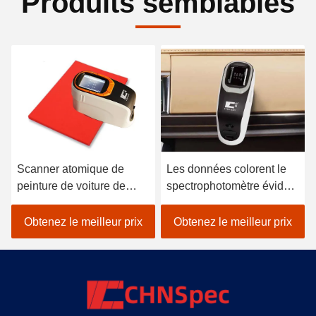
Produits semblables
Scanner atomique de
Les données colorent le
peinture de voiture de
spectrophotomètre évident
spectrophotomètre tenu
pour le textile
dans la main de
colorimétrique dans le noir
Obtenez le meilleur prix
Obtenez le meilleur prix
colorimètre de Lightweigh