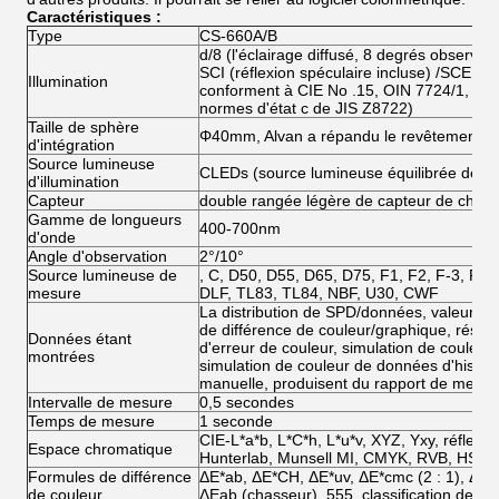
Caractéristiques :
Type
CS-660A/B
d/8 (l'éclairage diffusé, 8 degrés observen
SCI (réflexion spéculaire incluse) /SCE (ré
Illumination
conforment à CIE No .15, OIN 7724/1, AST
normes d'état c de JIS Z8722)
Taille de sphère
Φ40mm, Alvan a répandu le revêtement de 
d'intégration
Source lumineuse
CLEDs (source lumineuse équilibrée de lo
d'illumination
Capteur
double rangée légère de capteur de chem
Gamme de longueurs
400-700nm
d'onde
Angle d'observation
2°/10°
Source lumineuse de
, C, D50, D55, D65, D75, F1, F2, F-3, F4, 
mesure
DLF, TL83, TL84, NBF, U30, CWF
La distribution de SPD/données, valeurs de 
de différence de couleur/graphique, résul
Données étant
d'erreur de couleur, simulation de couleur
montrées
simulation de couleur de données d'histoir
manuelle, produisent du rapport de mesur
Intervalle de mesure
0,5 secondes
Temps de mesure
1 seconde
CIE-L*a*b, L*C*h, L*u*v, XYZ, Yxy, réflectiv
Espace chromatique
Hunterlab, Munsell MI, CMYK, RVB, HSB
Formules de différence
ΔE*ab, ΔE*CH, ΔE*uv, ΔE*cmc (2 : 1), ΔE*
de couleur
ΔEab (chasseur), 555, classification de co