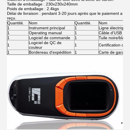
Taille de emballage : 230x230x240mm
Poids de emballage : 2.4kgs
Délai de livraison : pendant 3-20 jours après que le paiement a
reçu.
Quantité.
Nom
Quantité.
Nom
1
Instrument principal
1
Ligne électrique
1
Operating manual
1
Câble d'USB
1
Logiciel de commande
1
Tuile noire/blanc
Logiciel de QC de
1
1
Certification de v
couleur
1
Bordereau d'expédition
1
Carte de garanti