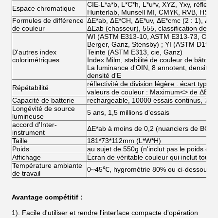
CIE-L*a*b, L*C*h, L*u*v, XYZ, Yxy, réflectiv
Espace chromatique
Hunterlab, Munsell MI, CMYK, RVB, HSB
Formules de différence
ΔE*ab, ΔE*CH, ΔE*uv, ΔE*cmc (2 : 1), ΔE*
de couleur
ΔEab (chasseur), 555, classification de co
WI (ASTM E313-10, ASTM E313-73, CIE/I
Berger, Ganz, Stensby) ; YI (ASTM D192
D'autres index
Teinte (ASTM E313, cie, Ganz)
colorimétriques
Index Milm, stabilité de couleur de bâton, 
La luminance d'OIN, 8 annotent, densité d'
densité d'E
réflectivité de division légère : écart type
Répétabilité
valeurs de couleur : Maximum
<>
de ΔE*ab
Capacité de batterie
rechargeable, 10000 essais continus, 7.
Longévité de source
5 ans, 1,5 millions d'essais
lumineuse
accord d'Inter-
ΔE*ab à moins de 0,2 (nuanciers de BCR
instrument
Taille
181*73*112mm (L*W*H)
Poids
au sujet de 550g (n'inclut pas le poids de l
Affichage
Écran de véritable couleur qui inclut toute
Température ambiante
0~45℃, hygrométrie 80% ou ci-dessous (
de travail
Avantage compétitif :
1).
Facile d'utiliser et rendre l'interface compacte d'opération