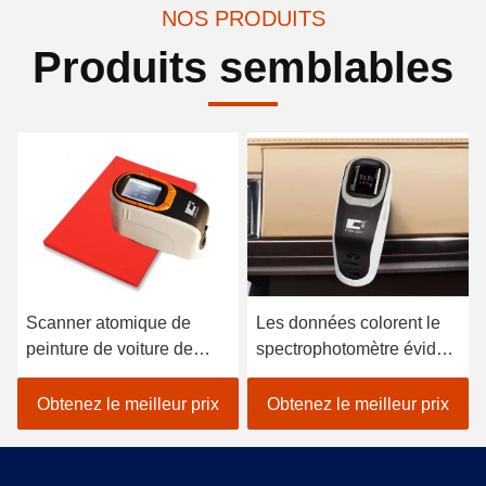
NOS PRODUITS
Produits semblables
Scanner atomique de
Les données colorent le
peinture de voiture de
spectrophotomètre évident
spectrophotomètre tenu
pour le textile
dans la main de
colorimétrique dans le noir
Obtenez le meilleur prix
Obtenez le meilleur prix
colorimètre de Lightweigh