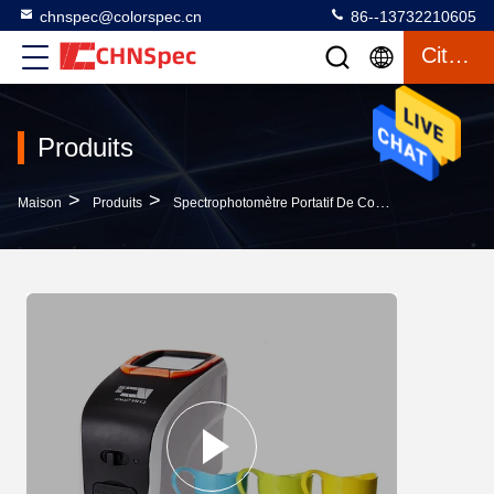
chnspec@colorspec.cn
86--13732210605
Citation
Produits
>
>
>
Maison
Produits
Spectrophotomètre Portatif De Couleur
Colorez 