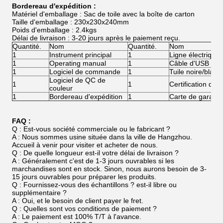
Bordereau d'expédition :
Matériel d'emballage : Sac de toile avec la boîte de carton
Taille d'emballage : 230x230x240mm
Poids d'emballage : 2.4kgs
Délai de livraison : 3-20 jours après le paiement reçu.
Quantité.
Nom
Quantité.
Nom
1
Instrument principal
1
Ligne électrique
1
Operating manual
1
Câble d'USB
1
Logiciel de commande
1
Tuile noire/blanc
Logiciel de QC de
1
1
Certification de v
couleur
1
Bordereau d'expédition
1
Carte de garanti
FAQ :
Q : Est-vous société commerciale ou le fabricant ?
A : Nous sommes usine située dans la ville de Hangzhou.
Accueil à venir pour visiter et acheter de nous.
Q : De quelle longueur est-il votre délai de livraison ?
A : Généralement c'est de 1-3 jours ouvrables si les
marchandises sont en stock. Sinon, nous aurons besoin de 3-
15 jours ouvrables pour préparer les produits.
Q : Fournissez-vous des échantillons ? est-il libre ou
supplémentaire ?
A : Oui, et le besoin de client payer le fret.
Q : Quelles sont vos conditions de paiement ?
A : Le paiement est 100% T/T à l'avance.