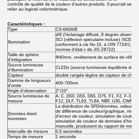
contrôle de qualité de la couleur d'autres produits. Il pourrait se
relier au logiciel colorimétrique.
Caractéristiques :
Type
CS-660A/B
d/8 (l'éclairage diffusé, 8 degrés observen
SCI (réflexion spéculaire incluse) /SCE (ré
Illumination
conforment à cie No.15, à OIN 7724/1, à 
normes d'état c de JIS Z8722)
Taille de sphère
Φ40mm, revêtement de surface de réflexio
d'intégration
Source lumineuse
CLEDs (source lumineuse équilibrée de lo
d'illumination
Capteur
double rangée légère de capteur de chem
Gamme de longueurs
400-700nm
d'onde
Angle d'observation
2°/10°
Source lumineuse de
A, C, D50, D55, D65, D75, F1, F2, F-3, F4
mesure
F12, DLF, TL83, TL84, NBF, U30, CWF
La distribution de SPD/données, valeurs de 
de différence de couleur/graphique, résul
Données étant
d'erreur de couleur, simulation de couleur
montrées
simulation de couleur de données d'histoir
manuelle, produisent du rapport de mesur
Intervalle de mesure
0,5 secondes
Temps de mesure
1 seconde