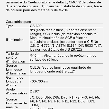
paramètre du Cie-laboratoire, le delta E, CMC (2 de valeur de
différence de couleur : 1), blancheur, stabilité de couleur, force
de couleur pour des matériaux de textile.
Caractéristiques :
Type
CS-600
d/8 (l'éclairage diffusé, 8 degrés observent
l'angle), SCI) inclus (de réflexion spéculaire/
Mesure simultanée de SCE (réflexion
Illumination
spéculaire exclue). (se conforment à CIE No
.15, OIN 7724/1, ASTM E1164, DIN 5033 Teil7,
les normes d'état c de JIS Z8722)
Taille de
Φ40mm, Alvan a répandu le revêtement de
sphère
surface de réflexion
d'intégration
Source
CLEDs (source lumineuse équilibrée de
lumineuse
longueur d'onde entière LED)
d'illumination
Gamme de
longueurs
400-700nm
d'onde
Angle
2°/10°
d'observation
, C, D50, D55, D65, D75, F1, F2, F-3, F4, F5,
Source
F6, F7, F8, F9, F10, F11, F12, DLF, TL83,
lumineuse de
TL84,
mesure