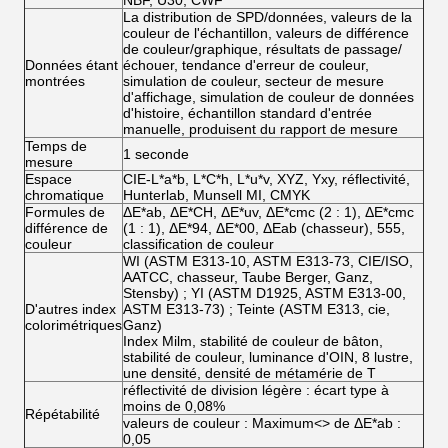
NBF, U30, CWF
La distribution de SPD/données, valeurs de la
couleur de l'échantillon, valeurs de différence
de couleur/graphique, résultats de passage/
Données étant
échouer, tendance d'erreur de couleur,
montrées
simulation de couleur, secteur de mesure
d'affichage, simulation de couleur de données
d'histoire, échantillon standard d'entrée
manuelle, produisent du rapport de mesure
Temps de
1 seconde
mesure
Espace
CIE-L*a*b, L*C*h, L*u*v, XYZ, Yxy, réflectivité,
chromatique
Hunterlab, Munsell MI, CMYK
Formules de
ΔE*ab, ΔE*CH, ΔE*uv, ΔE*cmc (2 : 1), ΔE*cmc
différence de
(1 : 1), ΔE*94, ΔE*00, ΔEab (chasseur), 555,
couleur
classification de couleur
WI (ASTM E313-10, ASTM E313-73, CIE/ISO,
AATCC, chasseur, Taube Berger, Ganz,
Stensby) ; YI (ASTM D1925, ASTM E313-00,
D'autres index
ASTM E313-73) ; Teinte (ASTM E313, cie,
colorimétriques
Ganz)
Index Milm, stabilité de couleur de bâton,
stabilité de couleur, luminance d'OIN, 8 lustre,
une densité, densité de métamérie de T
réflectivité de division légère : écart type à
moins de 0,08%
Répétabilité
valeurs de couleur : Maximum<> de ΔE*ab :
0,05