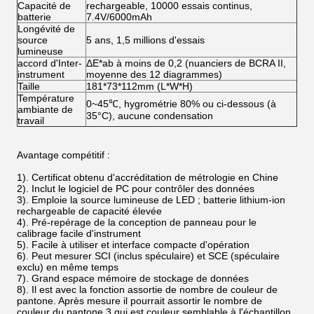
Capacité de
rechargeable, 10000 essais continus,
batterie
7.4V/6000mAh
Longévité de
source
5 ans, 1,5 millions d'essais
lumineuse
accord d'Inter-
ΔE*ab à moins de 0,2 (nuanciers de BCRA II,
instrument
moyenne des 12 diagrammes)
Taille
181*73*112mm (L*W*H)
Température
0~45℃, hygrométrie 80% ou ci-dessous (à
ambiante de
35°C), aucune condensation
travail
Avantage compétitif :
1). Certificat obtenu d'accréditation de métrologie en Chine
2). Inclut le logiciel de PC pour contrôler des données
3). Emploie la source lumineuse de LED ; batterie lithium-ion
rechargeable de capacité élevée
4). Pré-repérage de la conception de panneau pour le
calibrage facile d'instrument
5). Facile à utiliser et interface compacte d'opération
6). Peut mesurer SCI (inclus spéculaire) et SCE (spéculaire
exclu) en même temps
7). Grand espace mémoire de stockage de données
8). Il est avec la fonction assortie de nombre de couleur de
pantone. Après mesure il pourrait assortir le nombre de
couleur du pantone 3 qui est couleur semblable à l'échantillon.