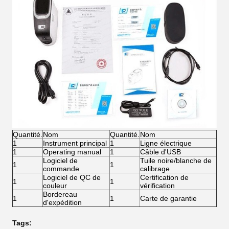
Quantité.
Nom
Quantité.
Nom
1
Instrument principal
1
Ligne électrique
1
Operating manual
1
Câble d'USB
Logiciel de
Tuile noire/blanche de
1
1
commande
calibrage
Logiciel de QC de
Certification de
1
1
couleur
vérification
Bordereau
1
1
Carte de garantie
d'expédition
Tags: