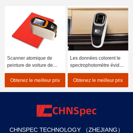
Scanner atomique de
Les données colorent le
peinture de voiture de
spectrophotomètre évident
spectrophotomètre tenu
pour le textile
dans la main de
colorimétrique dans le noir
Obtenez le meilleur prix
Obtenez le meilleur prix
colorimètre de Lightweigh
CHNSPEC TECHNOLOGY （ZHEJIANG）