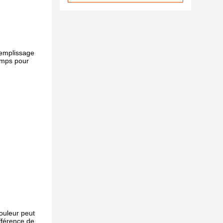
remplissage
emps pour
ouleur peut
fférence de