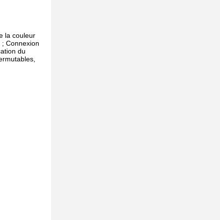
e la couleur
s ; Connexion
cation du
permutables,