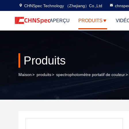
CHNSpec Technology （Zhejiang）Co.,Ltd
chnspe
APERÇU
PRODUITS
VIDÉ
Produits
Maison
>
produits
>
spectrophotomètre portatif de couleur
>