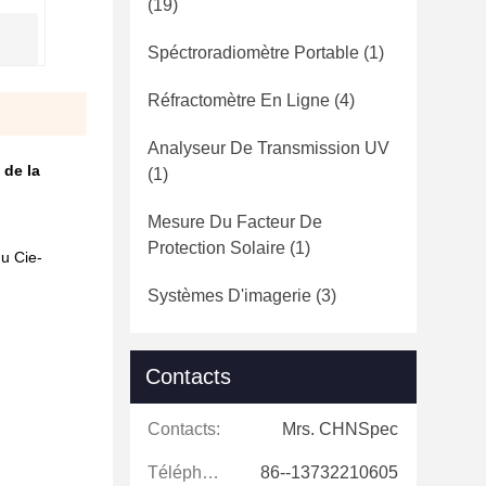
(19)
Spéctroradiomètre Portable
(1)
Réfractomètre En Ligne
(4)
Analyseur De Transmission UV
 de la
(1)
Mesure Du Facteur De
Protection Solaire
(1)
du Cie-
Systèmes D'imagerie
(3)
Contacts
Contacts:
Mrs. CHNSpec
Téléphone:
86--13732210605