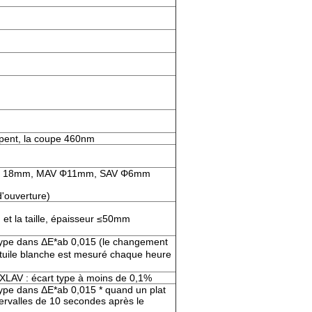
pent, la coupe 460nm
TES 18mm, MAV Φ11mm, SAV Φ6mm
d'ouverture)
n et la taille, épaisseur ≤50mm
 type dans ΔE*ab 0,015 (le changement
tuile blanche est mesuré chaque heure
e XLAV : écart type à moins de 0,1%
type dans ΔE*ab 0,015 * quand un plat
tervalles de 10 secondes après le