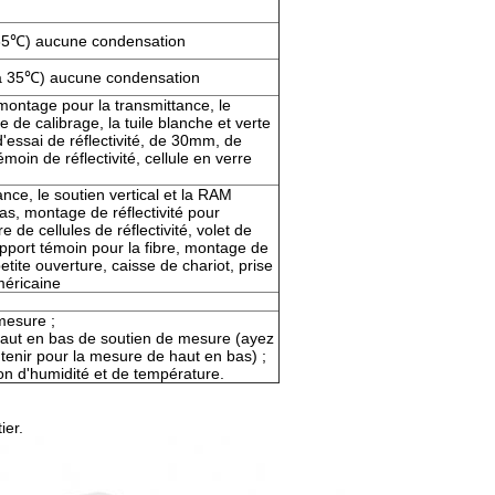
35℃) aucune condensation
(à 35℃) aucune condensation
ontage pour la transmittance, le
re de calibrage, la tuile blanche et verte
d'essai de réflectivité, de 30mm, de
n de réflectivité, cellule en verre
ce, le soutien vertical et la RAM
s, montage de réflectivité pour
re de cellules de réflectivité, volet de
upport témoin pour la fibre, montage de
tite ouverture, caisse de chariot, prise
méricaine
mesure ;
 haut en bas de soutien de mesure (ayez
utenir pour la mesure de haut en bas) ;
n d'humidité et de température.
ier.