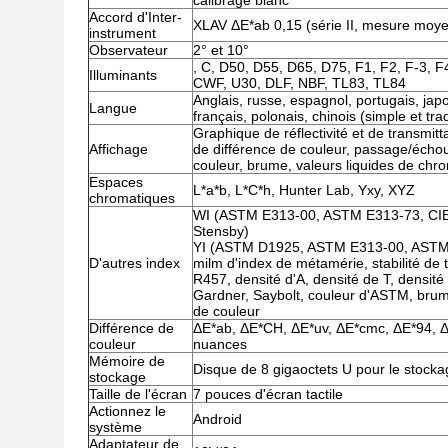
calibrage blanc
Accord d'Inter-
XLAV ΔE*ab 0,15 (série II, mesure moy
instrument
Observateur
2° et 10°
, C, D50, D55, D65, D75, F1, F2, F-3, F
Illuminants
CWF, U30, DLF, NBF, TL83, TL84
Anglais, russe, espagnol, portugais, jap
Langue
français, polonais, chinois (simple et trad
Graphique de réflectivité et de transmitt
Affichage
de différence de couleur, passage/échou
couleur, brume, valeurs liquides de chr
Espaces
L*a*b, L*C*h, Hunter Lab, Yxy, XYZ
chromatiques
WI (ASTM E313-00, ASTM E313-73, CIE/
Stensby)
YI (ASTM D1925, ASTM E313-00, ASTM 
D'autres index
milm d'index de métamérie, stabilité de t
R457, densité d'A, densité de T, densit
Gardner, Saybolt, couleur d'ASTM, brume
de couleur
Différence de
ΔE*ab, ΔE*CH, ΔE*uv, ΔE*cmc, ΔE*94, Δ
couleur
nuances
Mémoire de
Disque de 8 gigaoctets U pour le stocka
stockage
Taille de l'écran
7 pouces d'écran tactile
Actionnez le
Android
système
Adaptateur de