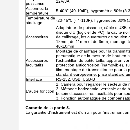
12V/3A
puissance
Actionnez la
5-40℃ (40-104F), hygrométrie 80% (à 
température
Température de
-20-45℃ (- 4-113F), hygrométrie 80% 
stockage
Adaptateur de puissance, câble d'USB, m
disque d'U (logiciel de PC), la cavité noi
Accessoires
de calibrage, les ouvertures de soutien 
18mm, de 11mm et de 6mm, montage témoi
40x10mm
Montage de chauffage pour la transmittan
pneumatique de la mesure de haut en ba
Accessoires
l'échantillon de petite taille, appui en ver
facultatifs
protection anticorrosion (inamovible), s
film, montage de transmittance pour la pe
standard européenne, prise standard a
Interface
RS-232, USB, USB-B
1. Caméra pour regarder le secteur de 
2. Méthode horizontale, verticale et de
L'autre fonction
besoin d'accessoires facultatifs pour so
3. Fonction automatique de compensatio
Garantie de
la
partie 3.
La garantie d'instrument est d'un an pour l'instrument ent