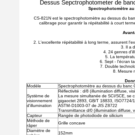
Dessus Sepctrophotometer de banc
Spectrophotomètre au 
CS-821N est le spectrophotomètre au dessus du banc a
calibrage pour garantir la répétabilité à court t
Avanta
2. L'excellente répétabilité à long terme, assurent 
3. Il a
4. 24 genres d'i
5. La températu
6. Sept - l'écran 
7. Double technol
8. Mesure 
Donn
Modèle
Spectrophotomètre au dessus du banc C
Réflectivité : d/8 (illumination diffuse, 
Système de
La mesure simultanée de SCI/SCE, se c
visionnement
gigaoctet 2893, GB/T 18833, ISO7724/1,
d'illumination
ASTM-D1003-07 de JIS Z8722
Transmittance d/0 (illumination diffuse,
Capteur
Rangée de photodiode de silicium
Méthode de
Grille concave
râper
Diamètre de
152mm