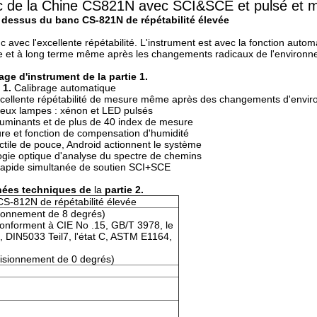
 de la Chine CS821N avec SCI&SCE et pulsé et 
dessus du banc CS-821N de répétabilité élevée
vec l'excellente répétabilité. L'instrument est avec la fonction autom
erme et à long terme même après les changements radicaux de l'environn
ge d'instrument de la partie 1.
1.
Calibrage automatique
l'excellente répétabilité de mesure même après des changements d'envi
 deux lampes : xénon et LED pulsés
lluminants et de plus de 40 index de mesure
re et fonction de compensation d'humidité
tactile de pouce, Android actionnent le système
ogie optique d'analyse du spectre de chemins
rapide simultanée de soutien SCI+SCE
ées techniques de
la
partie 2.
S-812N de répétabilité élevée
visionnement de 8 degrés)
onforment à CIE No .15, GB/T 3978, le
 DIN5033 Teil7, l'état C, ASTM E1164,
 visionnement de 0 degrés)