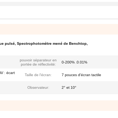
ue pulsé
,
Spectrophotomètre mené de Benchtop
,
pouvoir séparateur en
0-200% .0.01%
portée de réflectivité:
V : écart
Taille de l'écran:
7 pouces d'écran tactile
Observateur:
2° et 10°