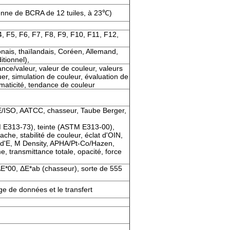
enne de BCRA de 12 tuiles, à 23℃)
4, F5, F6, F7, F8, F9, F10, F11, F12,
onais, thaïlandais, Coréen, Allemand,
itionnel),
ance/valeur, valeur de couleur, valeurs
er, simulation de couleur, évaluation de
omaticité, tendance de couleur
ISO, AATCC, chasseur, Taube Berger,
E313-73), teinte (ASTM E313-00),
ache, stabilité de couleur, éclat d'OIN,
é d'E, M Density, APHA/Pt-Co/Hazen,
, transmittance totale, opacité, force
E*00, ΔE*ab (chasseur), sorte de 555
ge de données et le transfert