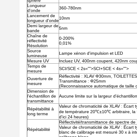
sphère
Longueur
360-780nm
d'onde
Lancement de
10nm
longueur d'onde
Demi largeur de
5nm
bande
Chaîne de
0-200%
réflectivité
0,01%
Résolution
Source
Lampe xénon d'impulsion et LED
lumineuse
Mesure UV
Incluez UV, 400nm coupent, 420nm cou
Temps de
SCI/SCE < 2s="">SCI+SCE < 4s="">
mesure
Réflectivité : XLAV Φ30mm, TOILET
Ouverture de
Transmittance : Φ25mm
mesure
(Reconnaissance automatique de taille 
Dimension de
l'échantillon de
Aucune limite sur la largeur d'échantillo
transmittance
Valeur de chromaticité de XLAV : Écart
Répétabilité à
de température 20℃±10℃ arbitraire, la 
long terme
d'ici 24 heures)
Réflectivité/transmittance de spectre d
Valeur de chromaticité de XLAV : Écart 
Répétabilité
blanc de calibrage est mesuré 30 x à in