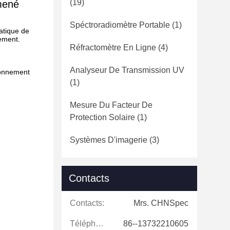
(19)
mené
Spéctroradiomètre Portable
(1)
atique de
ement.
Réfractomètre En Ligne
(4)
Analyseur De Transmission UV
ronnement
(1)
Mesure Du Facteur De
Protection Solaire
(1)
Systèmes D'imagerie
(3)
Contacts
Contacts:
Mrs. CHNSpec
Téléphone:
86--13732210605