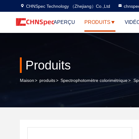
CHNSpec Technology （Zhejiang）Co.,Ltd
chnspe
APERÇU
PRODUITS
VIDÉ
Produits
Maison
>
produits
>
Spectrophotomètre colorimétrique
>
Sp