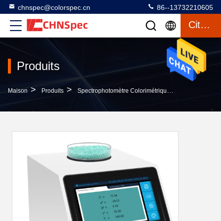
chnspec@colorspec.cn
86--13732210605
Citation
Produits
>
>
>
Maison
Produits
Spectrophotomètre Colorimétrique
Spéctrophot