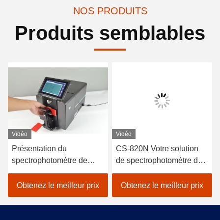
NOS PRODUITS
Produits semblables
Vidéo
Vidéo
Présentation du
CS-820N Votre solution
spectrophotomètre de
de spectrophotomètre de
correspondance de
correspondance des
couleur avancé CS-820N
couleurs
Obtenez le meilleur prix
Obtenez le meilleur prix