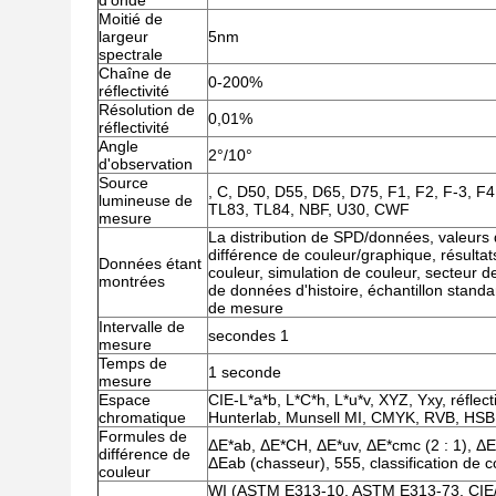
d'onde
Moitié de
largeur
5nm
spectrale
Chaîne de
0-200%
réflectivité
Résolution de
0,01%
réflectivité
Angle
2°/10°
d'observation
Source
, C, D50, D55, D65, D75, F1, F2, F-3, F4
lumineuse de
TL83, TL84, NBF, U30, CWF
mesure
La distribution de SPD/données, valeurs d
différence de couleur/graphique, résulta
Données étant
couleur, simulation de couleur, secteur d
montrées
de données d'histoire, échantillon stand
de mesure
Intervalle de
secondes 1
mesure
Temps de
1 seconde
mesure
Espace
CIE-L*a*b, L*C*h, L*u*v, XYZ, Yxy, réflecti
chromatique
Hunterlab, Munsell MI, CMYK, RVB, HSB
Formules de
ΔE*ab, ΔE*CH, ΔE*uv, ΔE*cmc (2 : 1), ΔE
différence de
ΔEab (chasseur), 555, classification de c
couleur
WI (ASTM E313-10, ASTM E313-73, CIE/