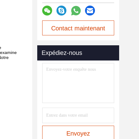
Contact maintenant
e
Expédiez-nous
l examine
Notre
Envoyez