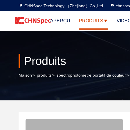
CHNSpec Technology （Zhejiang）Co.,Ltd
chnspe
APERÇU
PRODUITS
VIDÉ
Produits
Maison
>
produits
>
spectrophotomètre portatif de couleur
>