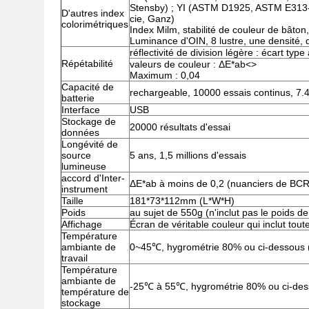
Stensby) ; YI (ASTM D1925, ASTM E313-
D'autres index
cie, Ganz)
colorimétriques
Index Milm, stabilité de couleur de bâton
Luminance d'OIN, 8 lustre, une densité, d
réflectivité de division légère : écart ty
Répétabilité
valeurs de couleur : ΔE*ab
<>
Maximum : 0,04
Capacité de
rechargeable, 10000 essais continus, 7
batterie
Interface
USB
Stockage de
20000 résultats d'essai
données
Longévité de
source
5 ans, 1,5 millions d'essais
lumineuse
accord d'Inter-
ΔE*ab à moins de 0,2 (nuanciers de BC
instrument
Taille
181*73*112mm (L*W*H)
Poids
au sujet de 550g (n'inclut pas le poids de 
Affichage
Écran de véritable couleur qui inclut tout
Température
ambiante de
0~45℃, hygrométrie 80% ou ci-dessous 
travail
Température
ambiante de
-25℃ à 55℃, hygrométrie 80% ou ci-des
température de
stockage