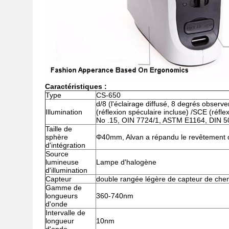
Caractéristiques :
Type
CS-650
d/8 (l'éclairage diffusé, 8 degrés observ
Illumination
(réflexion spéculaire incluse) /SCE (réfl
No .15, OIN 7724/1, ASTM E1164, DIN 503
Taille de
sphère
Φ40mm, Alvan a répandu le revêtement d
d'intégration
Source
lumineuse
Lampe d'halogène
d'illumination
Capteur
double rangée légère de capteur de che
Gamme de
longueurs
360-740nm
d'onde
Intervalle de
longueur
10nm