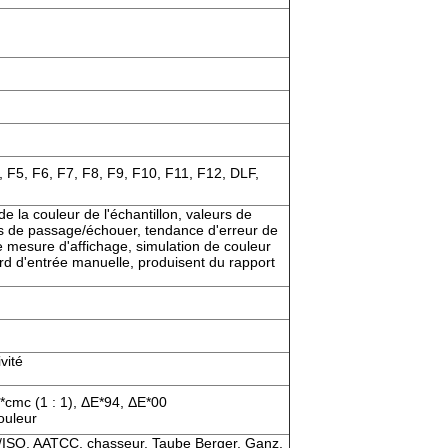
, F5, F6, F7, F8, F9, F10, F11, F12, DLF,
e la couleur de l'échantillon, valeurs de
ts de passage/échouer, tendance d'erreur de
e mesure d'affichage, simulation de couleur
ard d'entrée manuelle, produisent du rapport
vité
*cmc (1 : 1), ΔE*94, ΔE*00
ouleur
ISO, AATCC, chasseur, Taube Berger, Ganz,