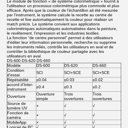
Le module de fonction « de système colorimétrique » fournit à
l'utilisateur un processus colorimétrique plus commode et plus
efficace. Après que la couleur de l'échantillon ait été mesurée
par l'instrument, le système calcule la recette au centre de
recette et fixe automatiquement la couleur pour réaliser un
match précis. Le système convient aux applications
colorimétriques automatiques automatisées dans la peinture,
le revêtement, l'impression et les industries textiles.
La fonction “de centre personnel” permet à des utilisateurs
d'éditer leur information personnelle, recherche ou supprime
les instruments reliés, contrôle les utilisateurs en aval et de
contrôler la bibliothèque de couleur partagée avec les
utilisateurs en aval.
DS-600 DS-620 DS-660
Modèle
DS-600
DS-620
DS-660
Condition
SCI
SCI+SCE
SCI+SCE
d'essai
Répétabilité
≤0.04
≤0.03
≤0.02
accord d'Inter-
≤0.4
≤0.3
≤0.2
instrument
Ouverture
Trois
Trois
Ouverture
simple
ouvertures
ouvertures
Source de
×
√
√
lumière UV
Fonction de
×
√
√
caméra
MobileApp
×
√
√
Logiciel de PC
√
√
√