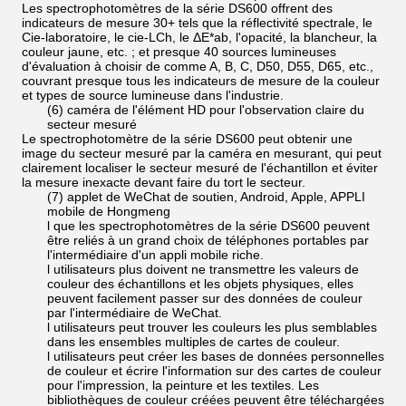
Les spectrophotomètres de la série DS600 offrent des
indicateurs de mesure 30+ tels que la réflectivité spectrale, le
Cie-laboratoire, le cie-LCh, le ΔE*ab, l'opacité, la blancheur, la
couleur jaune, etc. ; et presque 40 sources lumineuses
d'évaluation à choisir de comme A, B, C, D50, D55, D65, etc.,
couvrant presque tous les indicateurs de mesure de la couleur
et types de source lumineuse dans l'industrie.
(6) caméra de l'élément HD pour l'observation claire du
secteur mesuré
Le spectrophotomètre de la série DS600 peut obtenir une
image du secteur mesuré par la caméra en mesurant, qui peut
clairement localiser le secteur mesuré de l'échantillon et éviter
la mesure inexacte devant faire du tort le secteur.
(7) applet de WeChat de soutien, Android, Apple, APPLI
mobile de Hongmeng
l que les spectrophotomètres de la série DS600 peuvent
être reliés à un grand choix de téléphones portables par
l'intermédiaire d'un appli mobile riche.
l utilisateurs plus doivent ne transmettre les valeurs de
couleur des échantillons et les objets physiques, elles
peuvent facilement passer sur des données de couleur
par l'intermédiaire de WeChat.
l utilisateurs peut trouver les couleurs les plus semblables
dans les ensembles multiples de cartes de couleur.
l utilisateurs peut créer les bases de données personnelles
de couleur et écrire l'information sur des cartes de couleur
pour l'impression, la peinture et les textiles. Les
bibliothèques de couleur créées peuvent être téléchargées