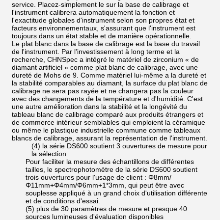
service. Placez-simplement le sur la base de calibrage et
l'instrument calibrera automatiquement la fonction et
l'exactitude globales d'instrument selon son propres état et
facteurs environnementaux, s'assurant que l'instrument est
toujours dans un état stable et de manière opérationnelle.
Le plat blanc dans la base de calibrage est la base du travail
de l'instrument. Par l'investissement à long terme et la
recherche, CHNSpec a intégré le matériel de zirconium « de
diamant artificiel » comme plat blanc de calibrage, avec une
dureté de Mohs de 9. Comme matériel lui-même a la dureté et
la stabilité comparables au diamant, la surface du plat blanc de
calibrage ne sera pas rayée et ne changera pas la couleur
avec des changements de la température et d'humidité. C'est
une autre amélioration dans la stabilité et la longévité du
tableau blanc de calibrage comparé aux produits étrangers et
de commerce intérieur semblables qui emploient la céramique
ou même le plastique industrielle commune comme tableaux
blancs de calibrage, assurant la représentation de l'instrument.
(4) la série DS600 soutient 3 ouvertures de mesure pour
la sélection
Pour faciliter la mesure des échantillons de différentes
tailles, le spectrophotomètre de la série DS600 soutient
trois ouvertures pour l'usage de client : Φ8mm/
Φ11mm+Φ4mm/Φ6mm+1*3mm, qui peut être avec
souplesse appliqué à un grand choix d'utilisation différente
et de conditions d'essai.
(5) plus de 30 paramètres de mesure et presque 40
sources lumineuses d'évaluation disponibles