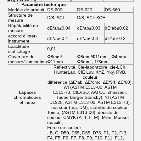
4.
Paramètre technique
Modèle de produit
DS-600
DS-620
DS-660
Structure de
D/8, SCI
D/8, SCI+SCE
mesure
Répétabilité de
dE*ab≤0.04
dE*ab≤0.03
dE*ab≤0.02
mesure
accord d'Inter-
dE*ab≤0.4
dE*ab≤0.3
dE*ab≤0.2
instrument
Exactitude
0,01
d'affichage
Ouverture de
Φ8mm/
Φ8mm/Φ11mm ; Φ4mm/
mesure/illumination
Φ11mm
Φ6mm ; 1*3mm
Réflectivité, Cie-laboratoire, cie-LCh,
HunterLab, CIE Luv, XYZ, Yxy, RVB,
couleur
différence (ΔE*ab, ΔE*cmc, ΔE*94, ΔE*00),
WI (ASTM E313-00, ASTM
Espaces
E313-73, CIE/ISO, AATCC, chasseur,
chromatiques
Taube Berger Stensby), YI (ASTM
et index
D1925, ASTM E313-00, ASTM E313-73),
noirceur (ma, DM), stabilité de couleur,
Teinte, (ASTM E313-00), densité de
couleur CMYK (A, T, E, M), Milm, Munsell,
opacité,
Force de couleur
, B, C, D50, D55, D65, D75, F1, F2, F-3,
F4, F5, F6, F7, F8, F9, F10, F11, F12,