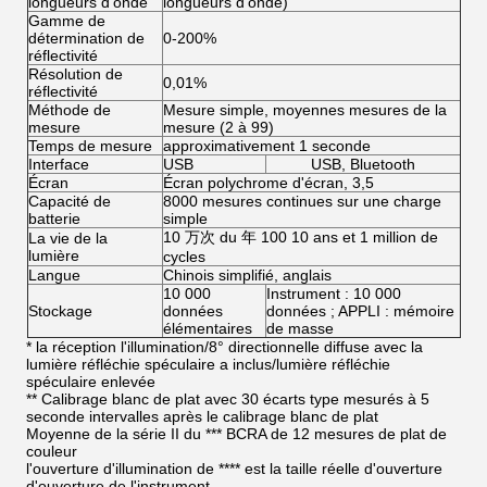
longueurs d'onde
longueurs d'onde)
Gamme de
détermination de
0-200%
réflectivité
Résolution de
0,01%
réflectivité
Méthode de
Mesure simple, moyennes mesures de la
mesure
mesure (2 à 99)
Temps de mesure
approximativement 1 seconde
Interface
USB
USB, Bluetooth
Écran
Écran polychrome d'écran, 3,5
Capacité de
8000 mesures continues sur une charge
batterie
simple
10 万次 du 年 100 10 ans et 1 million de
La vie de la
lumière
cycles
Langue
Chinois simplifié, anglais
10 000
Instrument : 10 000
Stockage
données
données ; APPLI : mémoire
élémentaires
de masse
* la réception l'illumination/8° directionnelle diffuse avec la
lumière réfléchie spéculaire a inclus/lumière réfléchie
spéculaire enlevée
** Calibrage blanc de plat avec 30 écarts type mesurés à 5
seconde intervalles après le calibrage blanc de plat
Moyenne de la série II du *** BCRA de 12 mesures de plat de
couleur
l'ouverture d'illumination de **** est la taille réelle d'ouverture
d'ouverture de l'instrument