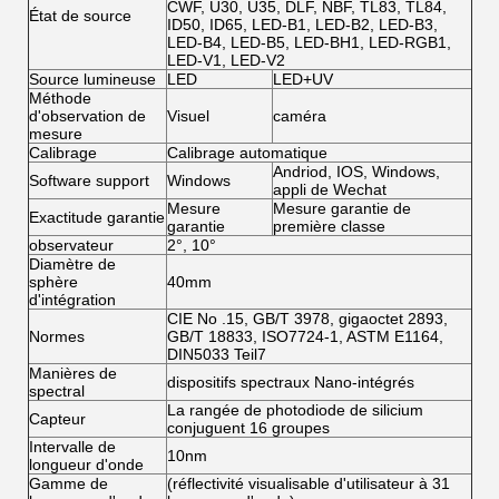
CWF, U30, U35, DLF, NBF, TL83, TL84,
État de source
ID50, ID65, LED-B1, LED-B2, LED-B3,
LED-B4, LED-B5, LED-BH1, LED-RGB1,
LED-V1, LED-V2
Source lumineuse
LED
LED+UV
Méthode
d'observation de
Visuel
caméra
mesure
Calibrage
Calibrage automatique
Andriod, IOS, Windows,
Software support
Windows
appli de Wechat
Mesure
Mesure garantie de
Exactitude garantie
garantie
première classe
observateur
2°, 10°
Diamètre de
sphère
40mm
d'intégration
CIE No .15, GB/T 3978, gigaoctet 2893,
Normes
GB/T 18833, ISO7724-1, ASTM E1164,
DIN5033 Teil7
Manières de
dispositifs spectraux Nano-intégrés
spectral
La rangée de photodiode de silicium
Capteur
conjuguent 16 groupes
Intervalle de
10nm
longueur d'onde
Gamme de
(réflectivité visualisable d'utilisateur à 31