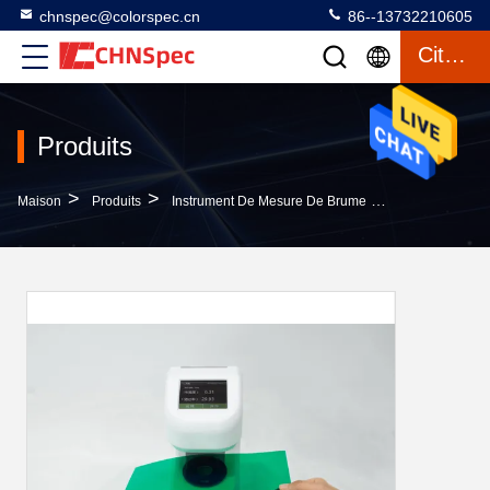
chnspec@colorspec.cn
86--13732210605
Citation
Produits
>
>
>
Maison
Produits
Instrument De Mesure De Brume
Petit Instrume