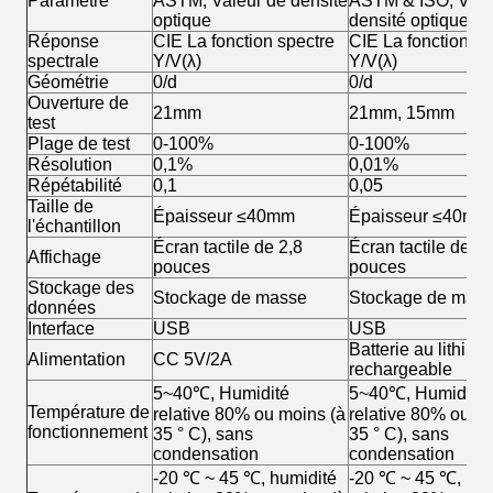
Paramètre
ASTM, Valeur de densité
ASTM & ISO, Vale
optique
densité optique
Réponse
CIE La fonction spectre
CIE La fonction sp
spectrale
Y/V(λ)
Y/V(λ)
Géométrie
0/d
0/d
Ouverture de
21mm
21mm, 15mm
test
Plage de test
0-100%
0-100%
Résolution
0,1%
0,01%
Répétabilité
0,1
0,05
Taille de
Épaisseur ≤40mm
Épaisseur ≤40mm
l'échantillon
Écran tactile de 2,8
Écran tactile de 2,
Affichage
pouces
pouces
Stockage des
Stockage de masse
Stockage de mas
données
Interface
USB
USB
Batterie au lithium
Alimentation
CC 5V/2A
rechargeable
5~40℃, Humidité
5~40℃, Humidité
Température de
relative 80% ou moins (à
relative 80% ou m
fonctionnement
35 ° C), sans
35 ° C), sans
condensation
condensation
-20 ℃ ~ 45 ℃, humidité
-20 ℃ ~ 45 ℃, hum