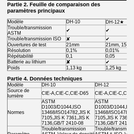
Partie 2. Feuille de comparaison des
paramètres principaux
Modèle
DH-10
DH-12★
Trouble/transmission
✔
✔
ASTM
Trouble/transmission ISO
✘
✔
Ouvertures de test
21mm
21mm, 15m
Résolution
0,1%
0,01%
Répétabilité
0,1
0,05
Batterie au lithium
✘
✔
Poids
1,13 kg
1,25 kg
Partie 4. Données techniques
Modèle
DH-10
DH-12
Source de
CIE-A,CIE-C,CIE-D65
CIE-A,CIE-C,CIE
lumière
ASTM
ASTM
D1003/D1044,ISO
D1003/D1044,ISO
Normes
13468/ISO14782,JIS K
13468/ISO14782,J
7105,JIS K 7361,JIS K
7105,JIS K 7361,J
7136,GB/T 2410-08
7136,GB/T 2410-
Trouble/transmission
Trouble/transmiss