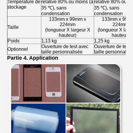
Température de
relative 80% ou moins (à
relative 80% ou m
stockage
35 ℃), sans
35 ℃), sans
condensation
condensation
133mm x 99mm x
133mm x 99m
224mm
224mm
Taille
(longueur X largeur X
(longueur X larg
hauteur)
hauteur)
Poids
1,13 kg
1,25 kg
Ouverture de test avec
Ouverture de test 
Optionnel
taille personnalisée
taille personnalis
Partie 4. Application