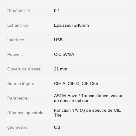
Répétabilité:
0.1
Échantillon:
Épaisseur ≤40mm
Interface:
USB
Pouvoir:
C.C 5V/2A
Ouverture d'essai:
21 mm
Source légère:
CIE-A, CIE-C, CIE-D65
ASTM-Haze / Transmittance, valeur
Paramètre:
de densité optique
Fonction Y/V (λ) de spectre de CIE
Réponse spectrale:
The
géométrie:
0/d