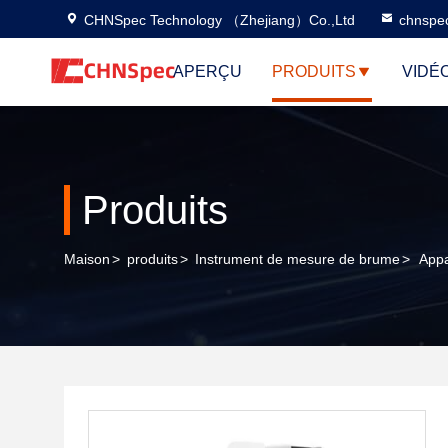
CHNSpec Technology （Zhejiang）Co.,Ltd
chnspe
APERÇU
PRODUITS
VIDÉ
Produits
Maison
>
produits
>
Instrument de mesure de brume
>
Appa