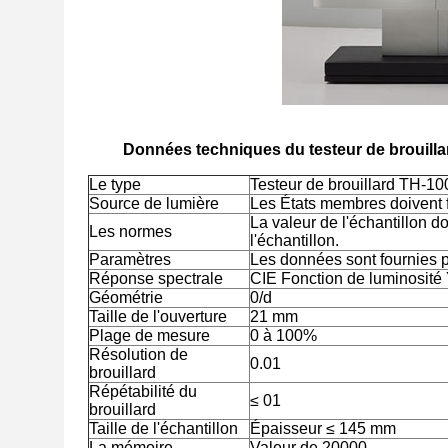
Données techniques du testeur de brouillar
Le type
Testeur de brouillard TH-10
Source de lumière
Les États membres doivent f
La valeur de l'échantillon do
Les normes
l'échantillon.
Paramètres
Les données sont fournies p
Réponse spectrale
CIE Fonction de luminosité 
Géométrie
0/d
Taille de l'ouverture
21 mm
Plage de mesure
0 à 100%
Résolution de
0.01
brouillard
Répétabilité du
≤ 01
brouillard
Taille de l'échantillon
Épaisseur ≤ 145 mm
La mémoire
Valeur de 20000