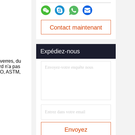
Contact maintenant
Expédiez-nous
verres, du
rd n'a pas
ISO, ASTM,
Envoyez