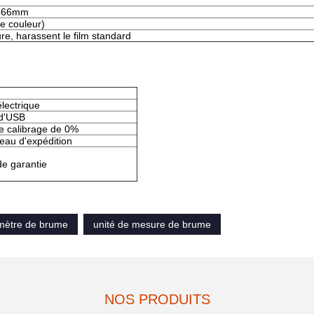
366mm
e couleur)
e, harassent le film standard
électrique
d'USB
de calibrage de 0%
eau d'expédition
de garantie
 mètre de brume
unité de mesure de brume
NOS PRODUITS