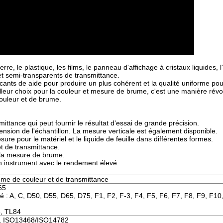
, le plastique, les films, le panneau d'affichage à cristaux liquides, l'
t semi-transparents de transmittance.
cants de aide pour produire un plus cohérent et la qualité uniforme pou
leur choix pour la couleur et mesure de brume, c'est une manière révo
ouleur et de brume.
ittance qui peut fournir le résultat d'essai de grande précision.
ension de l'échantillon. La mesure verticale est également disponible.
re pour le matériel et le liquide de feuille dans différentes formes.
t de transmittance.
 la mesure de brume.
un instrument avec le rendement élevé.
me de couleur et de transmittance
65
té : A, C, D50, D55, D65, D75, F1, F2, F-3, F4, F5, F6, F7, F8, F9, F10
, TL84
 ISO13468/ISO14782