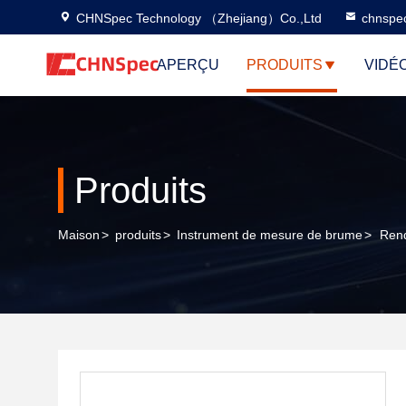
CHNSpec Technology （Zhejiang）Co.,Ltd
chnspe
APERÇU
PRODUITS
VIDÉ
Produits
Maison
>
produits
>
Instrument de mesure de brume
>
Ren