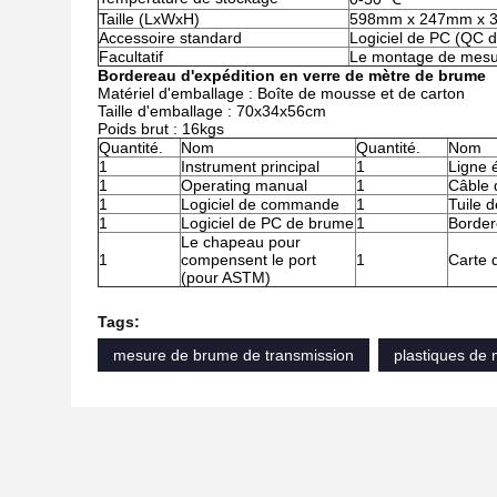
Taille (LxWxH)
598mm x 247mm x 
Accessoire standard
Logiciel de PC (QC d
Facultatif
Le montage de mesur
Bordereau d'expédition en verre de mètre de brume
Matériel d'emballage : Boîte de mousse et de carton
Taille d'emballage : 70x34x56cm
Poids brut : 16kgs
Quantité.
Nom
Quantité.
Nom
1
Instrument principal
1
Ligne 
1
Operating manual
1
Câble 
1
Logiciel de commande
1
Tuile 
1
Logiciel de PC de brume
1
Border
Le chapeau pour
1
compensent le port
1
Carte 
(pour ASTM)
Tags:
mesure de brume de transmission
plastiques de