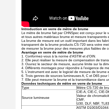
Introduction en verre de mètre de brume
Le mètre de brume fait par CHNSpec est conçu pour le verre
et tous autres matériaux brume et mesure transparents e
La brume de mesure est un outil important dans les fabri
transparent de la brume products.CS-720 sera votre meil
de mesurer la brume pour des mesures plus fiables de c
Avantage en verre de mètre de brume
1. Conformez-vous à la norme d'ASTM et d'OIN.
2. Elle peut réaliser la mesure de compensation de transm
3. Ouvrez le secteur de mesure, aucune limite sur la dim
4. Différents montages pour répondre à l'exigence de mesu
5. L'instrument est avec le logiciel de mesure de brume e
6. Trois genres de sources lumineuses A, C et D65 pour
7. Elle peut mesurer la brume et la transmittance dans 
Données techniques de mètre en verre de brume
Type
Mètre CS-720 de bru
CIE-A, CIE-C, CIE-D
Valeur de chromatici
Source lumineuse
CMF,
U30, DLF, NBF, TL83
ASTM D1003/D1044,