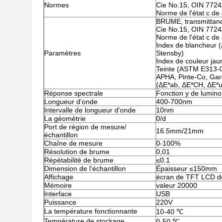
Normes
Cie No.15, OIN 7724
Norme de l'état c de
BRUME, transmittanc
Cie No.15, OIN 7724
Norme de l'état c de
Index de blancheur
Paramètres
Stensby)
Index de couleur j
Teinte (ASTM E313-0
APHA, Pinte-Co, Gard
(ΔE*ab, ΔE*CH, ΔE*uv
Réponse spectrale
Fonction y de luminos
Longueur d'onde
400-700nm
Intervalle de longueur d'onde
10nm
La géométrie
0/d
Port de région de mesure/
16.5mm/21mm
échantillon
Chaîne de mesure
0-100%
Résolution de brume
0,01
Répétabilité de brume
≤0.1
Dimension de l'échantillon
Épaisseur ≤150mm
Affichage
écran de TFT LCD d
Mémoire
valeur 20000
Interface
USB
Puissance
220V
La température fonctionnante
10-40 ℃
Température de stockage
0-50 ℃