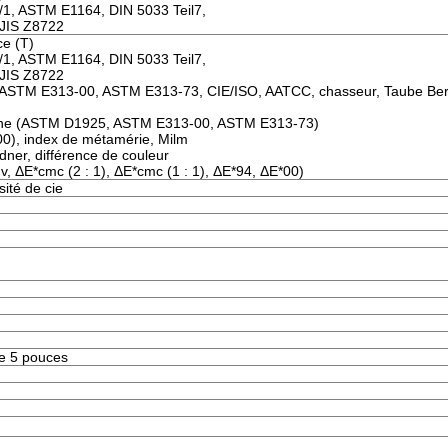
/1, ASTM E1164, DIN 5033 Teil7,
 JIS Z8722
e (T)
/1, ASTM E1164, DIN 5033 Teil7,
 JIS Z8722
 (ASTM E313-00, ASTM E313-73, CIE/ISO, AATCC, chasseur, Taube Be
aune (ASTM D1925, ASTM E313-00, ASTM E313-73)
0), index de métamérie, Milm
ner, différence de couleur
, ΔE*cmc (2 : 1), ΔE*cmc (1 : 1), ΔE*94, ΔE*00)
ité de cie
e 5 pouces