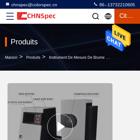
chnspec@colorspec.cn
86--13732210605
Citation
Produits
>
>
>
Maison
Produits
Instrument De Mesure De Brume
Garantie Comm