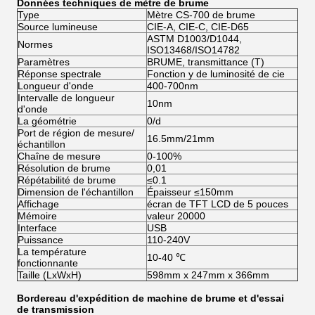
Données techniques de
mètre
de
brume
Type
Mètre CS-700 de brume
Source lumineuse
CIE-A, CIE-C, CIE-D65
ASTM D1003/D1044,
Normes
ISO13468/ISO14782
Paramètres
BRUME, transmittance (T)
Réponse spectrale
Fonction y de luminosité de cie
Longueur d'onde
400-700nm
Intervalle de longueur
10nm
d'onde
La géométrie
0/d
Port de région de mesure/
16.5mm/21mm
échantillon
Chaîne de mesure
0-100%
Résolution de brume
0,01
Répétabilité de brume
≤0.1
Dimension de l'échantillon
Épaisseur ≤150mm
Affichage
écran de TFT LCD de 5 pouces
Mémoire
valeur 20000
Interface
USB
Puissance
110-240V
La température
10-40 ℃
fonctionnante
Taille (LxWxH)
598mm x 247mm x 366mm
Bordereau d'expédition de machine de brume et d'essai
de transmission