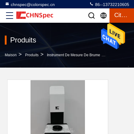
chnspec@colorspec.cn
86--13732210605
Citation
Produits
>
>
>
Maison
Produits
Instrument De Mesure De Brume
Mètre Au Dess