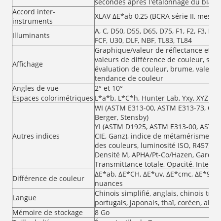
secondes après l'étalonnage du blanc
Accord inter-
XLAV ΔE*ab 0,25 (BCRA série II, mesur
instruments
A, C, D50, D55, D65, D75, F1, F2, F3, F4, F
Illuminants
FCF, U30, DLF, NBF, TL83, TL84
Graphique/valeur de réflectance et de
valeurs de différence de couleur, suc
Affichage
évaluation de couleur, brume, valeurs 
tendance de couleur
Angles de vue
2° et 10°
Espaces colorimétriques
L*a*b, L*C*h, Hunter Lab, Yxy, XYZ
WI (ASTM E313-00, ASTM E313-73, CIE/
Berger, Stensby)
YI (ASTM D1925, ASTM E313-00, ASTM E
Autres indices
CIE, Ganz), indice de métamérisme milm
des couleurs, luminosité ISO, R457, den
Densité M, APHA/Pt-Co/Hazen, Gardner
Transmittance totale, Opacité, Intensi
ΔE*ab, ΔE*CH, ΔE*uv, ΔE*cmc, ΔE*94, 
Différence de couleur
nuances
Chinois simplifié, anglais, chinois trad
Langue
portugais, japonais, thaï, coréen, alle
Mémoire de stockage
8 Go