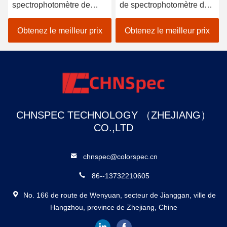
spectrophotomètre de
de spectrophotomètre de
correspondance de
correspondance des
couleur avancé CS-820N
couleurs
Obtenez le meilleur prix
Obtenez le meilleur prix
CHNSPEC TECHNOLOGY （ZHEJIANG）
CO.,LTD
chnspec@colorspec.cn
86--13732210605
No. 166 de route de Wenyuan, secteur de Jianggan, ville de
Hangzhou, province de Zhejiang, Chine