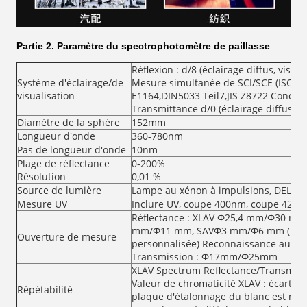
Partie 2.
Paramètre du spectrophotomètre de paillasse
Réflexion : d/8 (éclairage diffus, visua
Système d'éclairage/de
Mesure simultanée de SCI/SCE (ISO772
visualisation
E1164,DIN5033 Teil7,JIS Z8722 Conditi
Transmittance d/0 (éclairage diffus, vi
Diamètre de la sphère
152mm
Longueur d'onde
360-780nm
Pas de longueur d'onde
10nm
Plage de réflectance
0-200%
Résolution
0,01 %
Source de lumière
Lampe au xénon à impulsions, DEL
Mesure UV
Inclure UV, coupe 400nm, coupe 420
Réflectance : XLAV Φ25,4 mm/Φ30 
mm/Φ11 mm, SAVΦ3 mm/Φ6 mm (la tail
Ouverture de mesure
personnalisée) Reconnaissance automa
Transmission : Φ17mm/Φ25mm
XLAV Spectrum Reflectance/Transmitta
Valeur de chromaticité XLAV : écart t
Répétabilité
plaque d'étalonnage du blanc est mesu