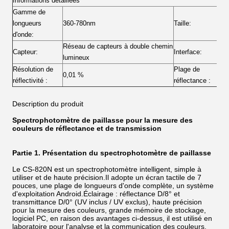
Informations détaillées
Gamme de
longueurs
360-780nm
Taille:
4
d'onde:
Réseau de capteurs à double chemin
Capteur:
Interface:
U
lumineux
Résolution de
Plage de
0,01 %
0
réflectivité :
réflectance :
Description du produit
Spectrophotomètre de paillasse pour la mesure des
couleurs de réflectance et de transmission
Partie 1. Présentation du spectrophotomètre de paillasse
Le CS-820N est un spectrophotomètre intelligent, simple à
utiliser et de haute précision.Il adopte un écran tactile de 7
pouces, une plage de longueurs d'onde complète, un système
d'exploitation Android.Éclairage : réflectance D/8° et
transmittance D/0° (UV inclus / UV exclus), haute précision
pour la mesure des couleurs, grande mémoire de stockage,
logiciel PC, en raison des avantages ci-dessus, il est utilisé en
laboratoire pour l'analyse et la communication des couleurs.