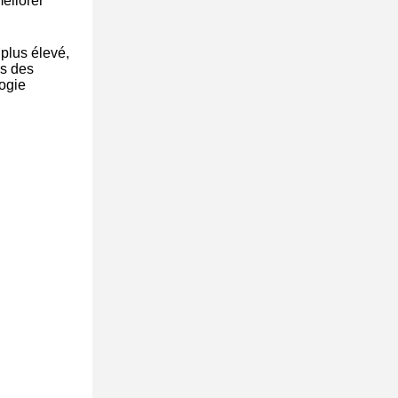
méliorer
 plus élevé,
ds des
logie