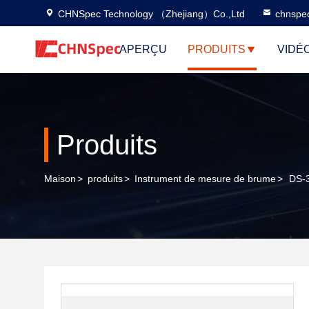
CHNSpec Technology （Zhejiang）Co.,Ltd
chnspe
APERÇU
PRODUITS
VIDÉ
Produits
Maison
>
produits
>
Instrument de mesure de brume
>
DS-3