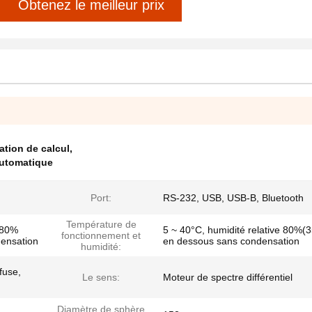
Obtenez le meilleur prix
tion de calcul
,
automatique
Port:
RS-232, USB, USB-B, Bluetooth
Température de
e 80%
5 ~ 40°C, humidité relative 80%(
fonctionnement et
ensation
en dessous sans condensation
humidité:
ffuse,
Le sens:
Moteur de spectre différentiel
Diamètre de sphère