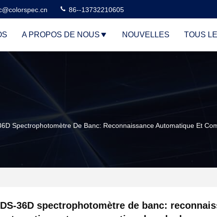
c@colorspec.cn
86--13732210605
OS
A PROPOS DE NOUS
NOUVELLES
TOUS L
6D Spectrophotomètre De Banc: Reconnaissance Automatique Et Com
DS-36D spectrophotomètre de banc: reconnai