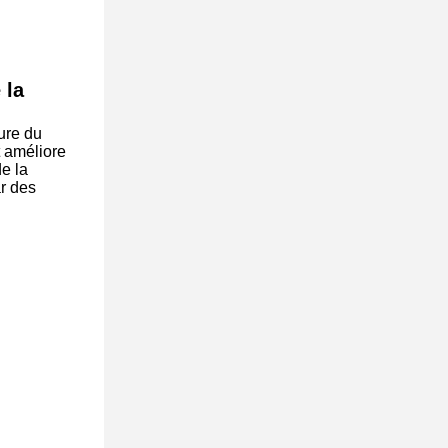
 la
ure du
t améliore
de la
ar des