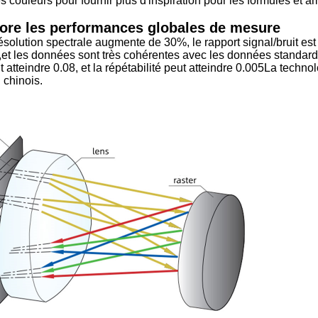
 couleurs pour fournir plus d'inspiration pour les formules et a
liore les performances globales de mesure
solution spectrale augmente de 30%, le rapport signal/bruit est
nts,et les données sont très cohérentes avec les données standar
atteindre 0.08, et la répétabilité peut atteindre 0.005La techno
 chinois.