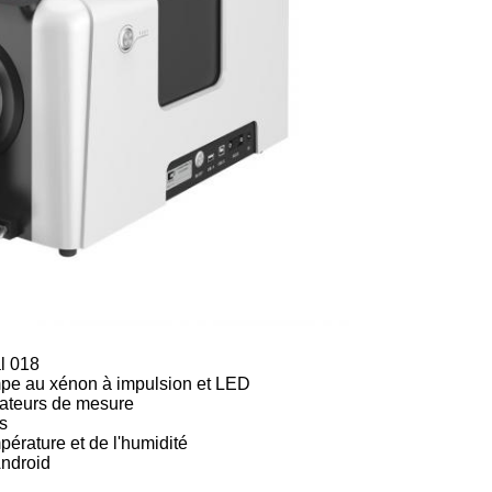
l 018
ampe au xénon à impulsion et LED
cateurs de mesure
s
pérature et de l'humidité
Android